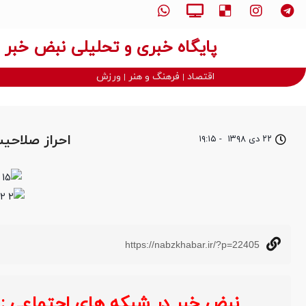
پایگاه خبری و تحلیلی نبض خبر
اقتصاد
فرهنگ و هنر
ورزش
احراز صلاحی
۲۲ دی ۱۳۹۸
-
۱۹:۱۵
https://nabzkhabar.ir/?p=22405
نبض خبر در شبکه های اجتماعی :
خ