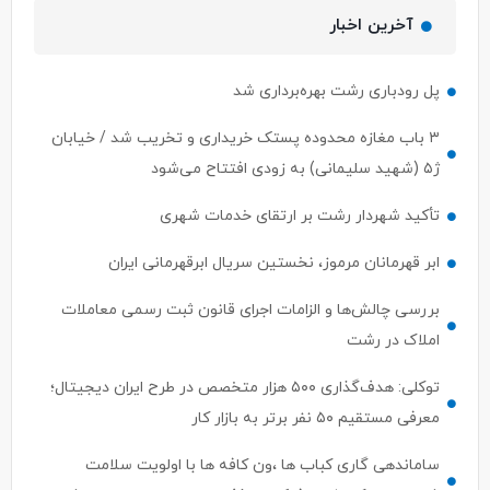
پل رودباری رشت بهره‌برداری شد
۳ باب مغازه محدوده پستک خریداری و تخریب شد / خیابان
ژ۵ (شهید سلیمانی) به زودی افتتاح می‌شود
تأکید شهردار رشت بر ارتقای خدمات شهری
ابر قهرمانان مرموز، نخستین سریال ابرقهرمانی ایران
بررسی چالش‌ها و الزامات اجرای قانون ثبت رسمی معاملات
املاک در رشت
توکلی: هدف‌گذاری ۵۰۰ هزار متخصص در طرح ایران دیجیتال؛
معرفی مستقیم ۵۰ نفر برتر به بازار کار
ساماندهی گاری کباب ها ،ون کافه ها با اولویت سلامت
شهروندان ،کاهش ترافیک و حذف زوائد بصری دنبال می‌شود