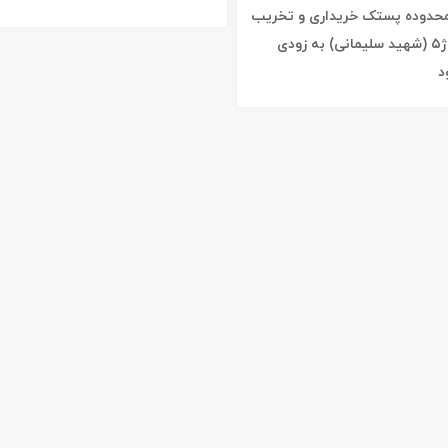
ه محدوده پستک خریداری و تخریب
شد / خیابان ژ۵ (شهید سلیمانی) به زودی
د