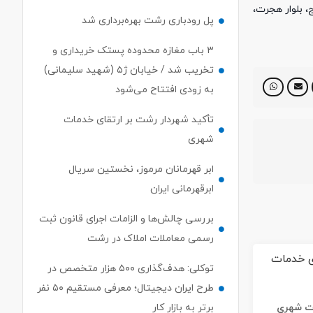
رگراه بسیج، بلوار هجرت،
پل رودباری رشت بهره‌برداری شد
۳ باب مغازه محدوده پستک خریداری و
تخریب شد / خیابان ژ۵ (شهید سلیمانی)
به زودی افتتاح می‌شود
تأکید شهردار رشت بر ارتقای خدمات
شهری
ابر قهرمانان مرموز، نخستین سریال
ابرقهرمانی ایران
بررسی چالش‌ها و الزامات اجرای قانون ثبت
رسمی معاملات املاک در رشت
توکلی: هدف‌گذاری ۵۰۰ هزار متخصص در
طرح ایران دیجیتال؛ معرفی مستقیم ۵۰ نفر
برتر به بازار کار
ات شهری