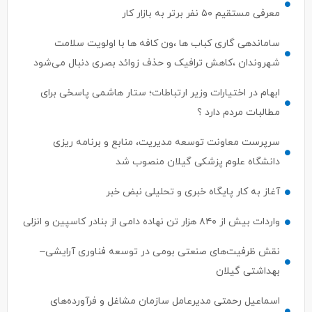
ساماندهی گاری کباب ها ،ون کافه ها با اولویت سلامت
شهروندان ،کاهش ترافیک و حذف زوائد بصری دنبال می‌شود
ابهام در اختیارات وزیر ارتباطات؛ ستار هاشمی پاسخی برای
مطالبات مردم دارد ؟
سرپرست معاونت توسعه مدیریت، منابع و برنامه ریزی
دانشگاه علوم پزشکی گیلان منصوب شد
آغاز به کار پایگاه خبری و تحلیلی نبض خبر
واردات بیش از ۸۴۰ هزار تن نهاده دامی از بنادر كاسپین و انزلی
نقش ظرفیت‌های صنعتی بومی در توسعه فناوری آرایشی–
بهداشتی گیلان
اسماعیل رحمتی مدیرعامل سازمان مشاغل و فرآورده‌های
کشاورزی شهرداری رشت شد