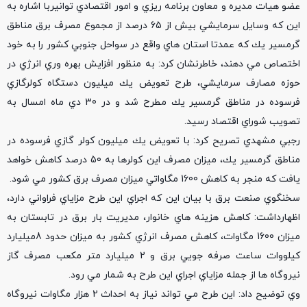
عضو هيات مديره و معاون برنامه ريزي و امور اقتصادي توانيربا اشاره به
اين كه وسايل سرمايشي بيش از 65 درصد از مجموع مصرف برق مناطق
گرمسير يك كه عمدتا استان هاي واقع در سواحل جنوبي كشور را به خود
اختصاص مي دهند، خاطرنشان كرد: به منظور افزايش بهره وري انرژي در
حوزه مصارف سرمايشي، طرح تعويض يك ميليون دستگاه كولرگازي
فرسوده در مناطق گرمسير يك مطرح شد و در 30 دي ماه امسال به
تصويب شوراي اقتصاد رسيد.
رجبي مشهدي تصريح كرد: با تعويض يك ميليون كولر گازي فرسوده در
مناطق گرمسير يك، ميزان مصرف اين كولرها به 50 درصد كاهش خواهد
يافت كه منجر به كاهش 1600 مگاواتي ميزان مصرف برق كشور مي شود.
سخنگوي صنعت برق با بيان اين كه اجراي اين طرح مزاياي فراواني دارد،
اظهارداشت: كاهش هزينه هاي خانوار، مديريت بار برق در تابستان به
ميزان 1600 مگاوات، كاهش مصرف انرژي كشور به ميزان حدود 8ميليارد
كيلووات ساعت صرفه جويي برق و 2 ميليارد متر مكعب مصرف گاز
نيروگاه ها از جمله مزاياي اجراي اين طرح به شمار مي رود.
وي توضيح داد: اين طرح مي تواند نياز به احداث 2 هزار مگاوات نيروگاه