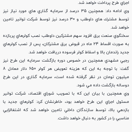
اجراي طرح پرداخت خواهد شد.
وي ادامه داد: همچنين 35 درصد از سرمايه گذاري هاي مورد نياز نيز
توسط مشترك هاي داوطلب و 30 درصد نيز توسط شركت توانير تامين
خواهد شد.
سخنگوي صنعت برق افزود سهم مشتركين داوطلب نصب كولرهاي پربازده
به صورت اقساط 24 ماه در قبوض برق مشتركان، پس از نصب كولرهاي
جديد راندمان بالا و اسقاط كولر فرسوده دريافت خواهد شد.
رجبي مشهدي همچنين در خصوص دوره بازگشت سرمايه اين طرح نيز
گفت: با توجه به اين كه هزينه تعويض هر كولر 650 دلار معادل 8
ميليون تومان در نظر گرفته شده است، سرمايه گذاري در اين طرح
دوساله بازگشت داده مي شود.
وي همچنين با بيان اين كه با تصويب شوراي اقتصاد، شركت توانير
مسئول اجراي اين طرح خواهد بود، خاطرنشان كرد: كولرهاي جديد با
بازدهي بالا، توسط سازندگان داخلي تامين خواهد شد كه اشتغالزايي
مناسبي را در كشور به دنبال خواهد داشت.