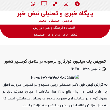
پایگاه خبری و تحلیلی نبض خبر
مردمی
مستقل
معتبر
اقتصاد
فرهنگ و هنر
ورزش
تماس باما
درباره ما
جستجو
تعویض یك میلیون كولرگازی فرسوده در مناطق گرمسیر كشور
۵ بهمن ۱۳۹۸
-
۱۳:۲۵
به گزارش نبض خبر،
دكتر مصطفي رجبي مشهدي درخصوص ضرورت اجراي
اين طرح گفت: در ايران بالغ بر22 هزار مگاوات از ميزان مصرف برق در
فصول گرم و در ساعات اوج مصرف، مربوط به وسايل سرمايشي است كه
به دليل افزايش تقاضا، اين ميزان سالانه روبه افزايش است.