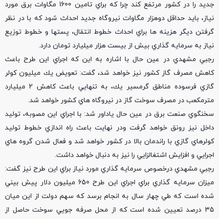
جديد را در كشور مرتفع كند چرا كه براي تامين 1600 مگاوات برق مورد
نياز، بايد حداقل دوهزار مگاوات نيروگاه جديد احداث شود كه با در نظر
گرفتن ديگر هزينه ها براي احداث خطوط انتقال، پستها و خطوط توزيع
نياز به سرمايه گذاري بيش از بيست هزار ميليارد تومان دارد.
رجبي مشهدي در عين حال با اشاره به اين كه اجراي اين طرح باعث
كاهش مصرف گاز كشور نيز خواهد شد، گفت: تعويض يك ميليون كولر
گازي فرسوده مناطق گرمسير يك، به تنهايي باعث كاهش 2 ميليارد
مترمكعب در مصرف سوخت گاز در نيروگاه هاي كشور خواهد شد.
سخنگوي صنعت برق در عين حال ياداور شد: با اجراي اين مصوبه، توليد
داخل نيز رونق خواهد گرفت ودر نهايت باعث راه اندازي خطوط توليد
كولرهاي گازي با راندمان بالا در كشور خواهد شد و فعال شدن گروه هاي
اجرايي و افزايش اشتغالزايي را نيز به دنبال خواهد داشت.
رجبي مشهدي درخصوص سرمايه گذاري مورد نياز براي اين طرح نيز گفت:
ميزان سرمايه گذاري براي اجراي اين طرح 650 ميليون دلار پيش بيني
شده است كه طي چهار سال به انجام برسد كه سهم دولت از اين ميان
35 درصد تعيين شده است كه از محل صرفه جويي سوخت حاصل از