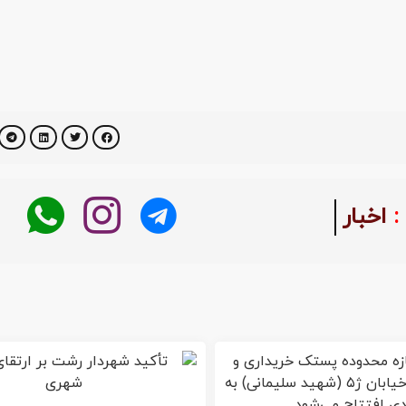
ی :
شنیده ها