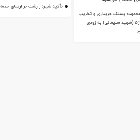
تأکید شهردار رشت بر ارتقای خدم
ه محدوده پستک خریداری و تخریب
شد / خیابان ژ۵ (شهید سلیمانی) به زودی
د