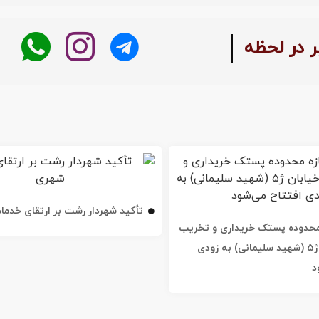
ر در لحظه
تأکید شهردار رشت بر ارتقای خدم
ه محدوده پستک خریداری و تخریب
شد / خیابان ژ۵ (شهید سلیمانی) به زودی
د