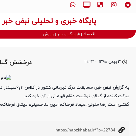
پایگاه خبری و تحلیلی نبض خبر
اقتصاد
فرهنگ و هنر
ورزش
درخشش گیلان
۳ بهمن ۱۳۹۸
-
۲۱:۳۳
به گزارش نبض خبر،
شرکت کننده از گیلان توانست مقام قهرمانی از آن خود کند.
گفتنی است رضا متولی ،میعاد فرحناک، امین ملاحسینی، میثاق فرحناک،م
https://nabzkhabar.ir/?p=22784