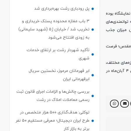
پل رودباری رشت بهره‌برداری شد
نمایشگاه بوده
۳ باب مغازه محدوده پستک خریداری و
توانمندی‌های
تخریب شد / خیابان ژ۵ (شهید سلیمانی)
ش میزان جذب
به زودی افتتاح می‌شود
هد مقدس؛ فرصت
تأکید شهردار رشت بر ارتقای خدمات
شهری
زه‌های مختلف،
ابر قهرمانان مرموز، نخستین سریال
و معرفی فرصت‌های فعالیت اقتصادی در زمینه‌هایی چون ترانزیت و حمل‌ونقل بین‌المللی، در دو نمایشگاه فوق که به‌صورت هم‌زمان از تاریخ ۱ الی ۴ آبان‌ماه در
ابرقهرمانی ایران
بررسی چالش‌ها و الزامات اجرای قانون ثبت
رسمی معاملات املاک در رشت
توکلی: هدف‌گذاری ۵۰۰ هزار متخصص در
طرح ایران دیجیتال؛ معرفی مستقیم ۵۰ نفر
برتر به بازار کار