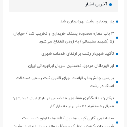
آخرین اخبار
پل رودباری رشت بهره‌برداری شد
۳ باب مغازه محدوده پستک خریداری و تخریب شد / خیابان
ژ۵ (شهید سلیمانی) به زودی افتتاح می‌شود
تأکید شهردار رشت بر ارتقای خدمات شهری
ابر قهرمانان مرموز، نخستین سریال ابرقهرمانی ایران
بررسی چالش‌ها و الزامات اجرای قانون ثبت رسمی معاملات
املاک در رشت
توکلی: هدف‌گذاری ۵۰۰ هزار متخصص در طرح ایران دیجیتال؛
معرفی مستقیم ۵۰ نفر برتر به بازار کار
ساماندهی گاری کباب ها ،ون کافه ها با اولویت سلامت
شهروندان ،کاهش ترافیک و حذف زوائد بصری دنبال می‌شود