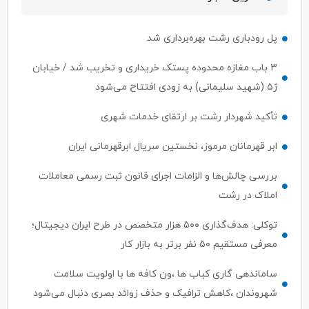
پل رودباری رشت بهره‌برداری شد
۳ باب مغازه محدوده پستک خریداری و تخریب شد / خیابان
ژ۵ (شهید سلیمانی) به زودی افتتاح می‌شود
تأکید شهردار رشت بر ارتقای خدمات شهری
ابر قهرمانان مرموز، نخستین سریال ابرقهرمانی ایران
بررسی چالش‌ها و الزامات اجرای قانون ثبت رسمی معاملات
املاک در رشت
توکلی: هدف‌گذاری ۵۰۰ هزار متخصص در طرح ایران دیجیتال؛
معرفی مستقیم ۵۰ نفر برتر به بازار کار
ساماندهی گاری کباب ها ،ون کافه ها با اولویت سلامت
شهروندان ،کاهش ترافیک و حذف زوائد بصری دنبال می‌شود
ابهام در اختیارات وزیر ارتباطات؛ ستار هاشمی پاسخی برای