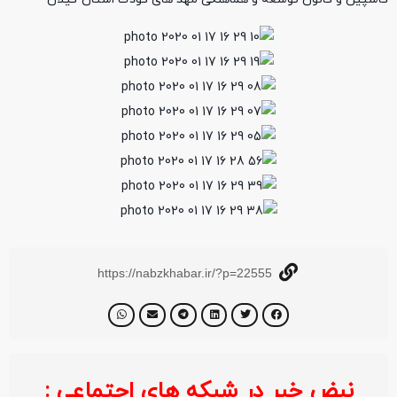
https://nabzkhabar.ir/?p=22555
نبض خبر در شبکه های اجتماعی :
خبر ف