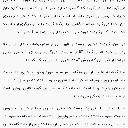
آقای مارسن می‌گوید: «ما به این موارد، روزهای فوریت شخصی
می‌گوییم». او می‌گوید که گسترده‌سازی تعریف باعث می‌شود کارمندان
حریم خصوصی بیشتری داشته باشند. با این تعریف جدید، موارد جدیدی
هم لحاظ می‌شود: سلامت ذهنی، یا اینکه فرزند یا عضو دیگری از خانواده
که تحت تکفل کارمند موردنظر است بیمار و نیازمند مراقبت باشد.
درضمن، کارمند مجبور نیست با فهرستی از سمپتوم‌ها، بیماریش را به
رئیس خود «بفروشد». آقای مارسن می‌گوید روزهای شخصی یعنی
«به‌خاطر شرایطی که پیش آمده، امروز نمی‌توانید کار کنید».
ماه گذشته آقای مارسن هنگام سفر سرما خورد و دو روز کاری را از دست
داد. او در روز سوم اعلام کرد که آنقدری بهبود یافته که در منزل کار کند.
ایمیلش را چک و اضافات را حذف کرد. مارسن می‌گوید: «این روش باعث
ارتقای کیفیت زندگی می‌شود».
اما آیا برای سلامتی بد نیست که حتی یک روزِ جدا از کار و مخصوصِ
نقاهت وجود نداشته باشد؟ خانم وارچول به‌شخصه به انعطاف موجود در
این مدل جدید علاقه‌مند است. در شغل باریستا که پس از دانشگاه به آن