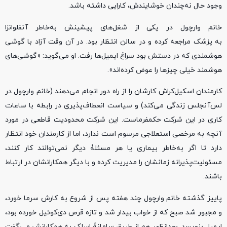
وجود حال نه‌چندان خوشایندش، کارایی داشته باشد.
خانم وارچول در یکی از شغل‌های پیشینش به‌خاطر آنفلوانزا
به پزشک مراجعه کرده و در سالن انتظار بود. در آن وقت آزاد با گوشی
هوشمندی که در دستش بود سراغ ایمیل‌ها رفت. او می‌گوید: «گوشی‌های
هوشمند خیلی چیزها را عوض کرده‌اند».
کارمندان اسکیل‌کراش کارشان را از راه دور انجام می‌دهند (خانم وارچول در
لس‌آنجلس زندگی می‌کند) و سیاست انعطاف‌پذیری در رابطه با ساعات
کاری در این شرکت حکمفرماست. این شرکت محدودیت قاطعی در مورد
آنچه به مرخصی استعلاجی مرسوم است ندارد، اما از کارمندان خود انتظار
دارد تا اگر به‌خاطر بیماری یا هر مسئلۀ دیگر نمی‌توانند کار کنند،
مسئولیت‌پذیرانه زمانشان را مدیریت کرده و با دیگر همکارانشان در ارتباط
باشند.
پاییز گذشته خانم وارچول چند هفته پس از شروع به کارش سرما خورد،
و مجبور شد صبح که از خواب بیدار شد و تازه قرص دی‌کوئیل خورده بود،
ایمیل بنویسد. بعدازظهر هم از طریق سامانۀ اسلک به همکارانش می‌گفت