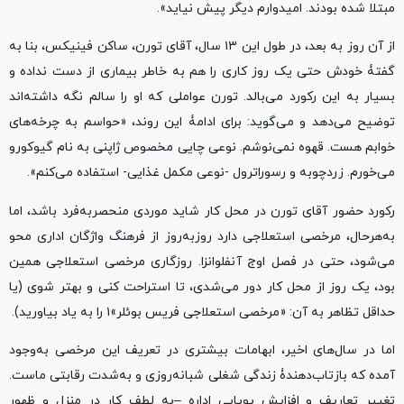
مبتلا شده بودند. امیدوارم دیگر پیش نیاید».
از آن روز به بعد، در طول این ۱۳ سال، آقای تورن، ساکن فینیکس، بنا به
گفتۀ خودش حتی یک روز کاری را هم به‌ خاطر بیماری از دست نداده و
بسیار به این رکورد می‌بالد. تورن عواملی که او را سالم نگه داشته‌اند
توضیح می‌دهد و می‌گوید: برای ادامۀ این روند، «حواسم به چرخه‌های
خوابم هست. قهوه نمی‌نوشم. نوعی چایی مخصوص ژاپنی به نام گیوکورو
می‌خورم. زردچوبه و رسوراترول -نوعی مکمل غذایی- استفاده می‌کنم».
رکورد حضور آقای تورن در محل کار شاید موردی منحصربه‌فرد باشد، اما
به‌هرحال، مرخصی استعلاجی دارد روزبه‌روز از فرهنگ واژگان اداری محو
می‌شود، حتی در فصل اوج آنفلوانزا. روزگاری مرخصی استعلاجی همین
بود، یک روز از محل کار دور می‌شدی، تا استراحت کنی و بهتر شوی (یا
حداقل تظاهر به آن: «مرخصی استعلاجی فریس بوئلر»۱ را به یاد بیاورید).
اما در سال‌های اخیر، ابهامات بیشتری در تعریف این مرخصی به‌وجود
آمده که بازتاب‌دهندۀ زندگی شغلی شبانه‌روزی و به‌شدت رقابتی ماست.
تغییر تعاریف و افزایش پویایی اداره –به لطف کار در منزل و ظهور