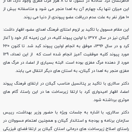
خاطرنشان کرد: سالانه در کشور، ۵ تا ۸ هزار مرگ مغزی وجود دارد، اما از
این میزان تنها یک چهارم آن به اهدا منجر می شود و متاسفانه بیش از
۱۰ هزار نفر به علت عدم دریافت عضو پیوندی از دنیا می روند.
این مقام مسوول با تاکید بر لزوم اعتلای فرهنگ اهدای عضو، اظهار داشت:
گیلان نیز در سال ۱۳۷۷ با اولین پیوند کلیه، در این زمینه کار خود را آغاز
کرد و در سال ۱۳۹۶، موفق به انجام اولین پیوند کبد شد. تا کنون 620
مورد پیوند کلیه موفقیت آمیز انجام شده است که از این تعداد، 129
مورد از دهنده مرگ مغزی بوده است. البته بسیاری از اعضا، در مرگ های
مغزی منجر به اهدا در گیلان، به استان های دیگر انتقال می یابند.
دکتر سالاری با تاکید بر پتانسیل مناسب گیلان در ارتقای فرهنگ پیوند
اعضا، اظهار امیدواری کرد با ارتقا زیرساخت ها در این راستا، گام های
موثری برداشته شود.
دکتر سالاری، با اشاره به جلسات ویژه با حضور وزیر بهداشت، رییس
سازمان برنامه و بودجه و استاندار گیلان و همچنین اهتمام مسوولان در
راستای اصلاح زیرساخت های درمانی استان گیلان بر ارتقا فضای فیزیکی