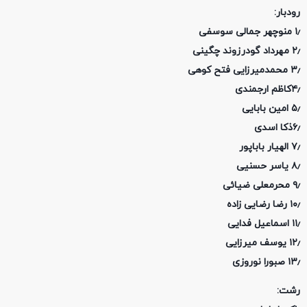
رودبار:
۱٫ منوچهر جمالی سوسفی
۲٫ مهرداد گودرزوند چگینی
۳٫ محمدمیرزایی فتح کوهی
۴٫کاظم ارجمندی
۵٫ امین بابایی
۶٫ذکا اسدی
۷٫ الهیار باباپور
۸٫ یاسر حسنیی
۹٫ محرمعلی ضیائی
۱۰٫ رضا رضایی زاده
۱۱٫ اسماعیل فدایی
۱۲٫ یوسف میرزایی
۱۳٫ صبورا نوروزی
رشت: