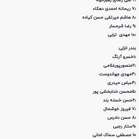
۶٫ علی رعنای رهبرخواه
۷٫ ریحانه احمدی دهکاء
۸٫ هاشم میرتقی حسن کیاده
۹٫ رضا شرمسار
۱۰٫ مهدی ترابی
بندر انزلی:
۱٫خسرو آرنگ
۲٫منصورپورغلامی
۳٫مهدی جهاندوست
۴٫عباس حیدری
۵٫محسن خدابخشی پور
۶٫حسن خسته بند
۷٫ فیروز خوشحال
۸٫ حسن دادرس
۹٫ستار رجبی
۱۰ مصطفی سماک امانی