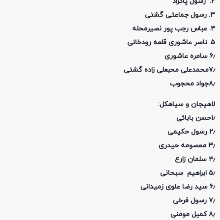
۲. رسول پاکزاد
۳. رسول جماعتی گشتی
۴. عباس رجب پور نصیرمحله
۵. ناصر عاشوری قلعه رودخانی
۶٫ سامره عاشوری
۷٫محمدعلی محبعلی زاده گشتی
۸٫جواد محجوب
لاهیجان و سیاهکل:
۱٫حسن بابائی
۲٫ رسول حکیمی
۳٫ معصومه حیدری
۴٫ سلمان زارع
۵٫ ابراهیم سبحانی
۶٫ سید رضا علوی زمیدانی
۷٫ رسول فرخی
۸٫ کمیل مومنی