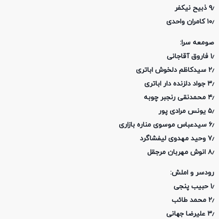
۹٫ ذبیح نیکفر
۱۰٫ کامران واحدی
صومعه سرا:
۱٫ فاروق آقاجانی
۲٫ سیدکاظم دلخوش اباتری
۳٫ جواد دلزنده دار اباتری
۴٫ محمدنقی رنجبر چوبه
۵٫ یونس مرادی پور
۶٫ سیدعباس موسوی مناره بازاری
۷٫ وحید مهدوی لیفشاگرد
۸٫ انوش مهربان مرجقل
رودسر و املش:
۱٫ حبیب پنجی
۲٫ محمد طائب
۳٫ علیرضا جهانی