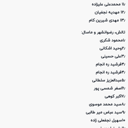
۱۱٫ محمدعلی علیزاده
۱۲٫ مهدیه نجفیان
۱۳٫ مهدی شیرین کام
تالش، رضوانشهر و ماسال:
۱٫محمود شکری
۲٫وحید اشکانی
۳٫علی حسینی
۴٫فرشید ره انجام
۴٫فرشید ره انجام
۵٫عبدالعزیز سلطانی
۶٫اصغر شمسی پور
۷٫اکبر کوهی
۸٫سید محمد موسوی
۹٫سید عباس میر طالبی
۱۰سهیل نجفعلی زاده