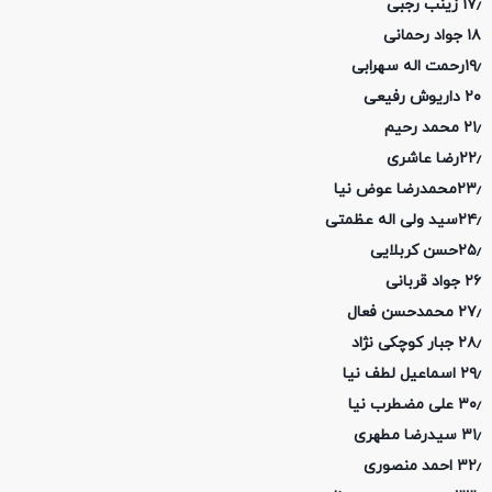
۱۷٫ زینب رجبی
۱۸ جواد رحمانی
۱۹٫رحمت اله سهرابی
۲۰ داریوش رفیعی
۲۱٫ محمد رحیم
۲۲٫رضا عاشری
۲۳٫محمدرضا عوض نیا
۲۴٫سید ولی اله عظمتی
۲۵٫حسن کربلایی
۲۶ جواد قربانی
۲۷٫ محمدحسن فعال
۲۸٫ جبار کوچکی نژاد
۲۹٫ اسماعیل لطف نیا
۳۰٫ علی مضطرب نیا
۳۱٫ سیدرضا مطهری
۳۲٫ احمد منصوری