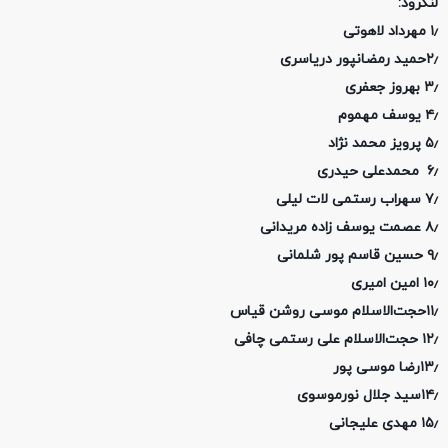
لنگرود:
۱٫ مهرداد لاهوتی
۲٫حمید رمضانپور دریاسری
۳٫ بهروز جعفری
۴٫ یوسف مهموم
۵٫ پرویز محمد نژاد
۶٫ محمدعلی حیدری
۷٫ سهراب رستمی لات لیلی
۸٫ عصمت یوسف زاده مریدانی
۹٫ حسین قاسم پور شلمانی
۱۰٫ امین امیری
۱۱٫حجت‌الاسلام موسی روشن قیاس
۱۲٫ حجت‌الاسلام علی رستمی چافی
۱۳٫رضا موسی پور
۱۴٫سید جلال نورموسوی
۱۵٫ مهدی علیجانی