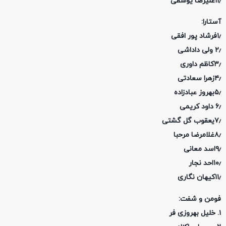
۱۱٫علیرضا یوسفی
آستارا:
۱٫فرشاد پور افقی
۲٫ ولی داداشی
۳٫کاظم داوری
۴٫زهرا سعادتی
۵٫بهروز عبادزاده
۶٫ داود کریمی
۷٫یعقوب گل گشتی
۸٫غلامرضا مرحبا
۹٫اسد معانی
۱۰٫احد نجار
۱۱٫کیهان نگاری
فومن و شفت:
۱. خلیل بهروزی فر