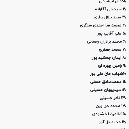
۱٫کمیل ابراهیمی
۲٫ سیدعلی آقازاده
۳٫ سید جلال باقری
۴٫ محمدرضا احمدی سنگری
۵٫ علی آقایی پور
۶٫ محمد برادران رحمانی
۷٫ محمد جعفری
۸٫ ایمان جمشید پور
۹٫ رامین چهره ای
۱۰شهاب حاج علی پور
۱۱٫ محمدصادق حسنی
۱۲٫سیدپویان حسینی
۱۳٫ نادر حسینی
۱۴٫ محمد حق بین
۱۵٫غلامرضا خشنودی
۱۶٫ مجید دل آور