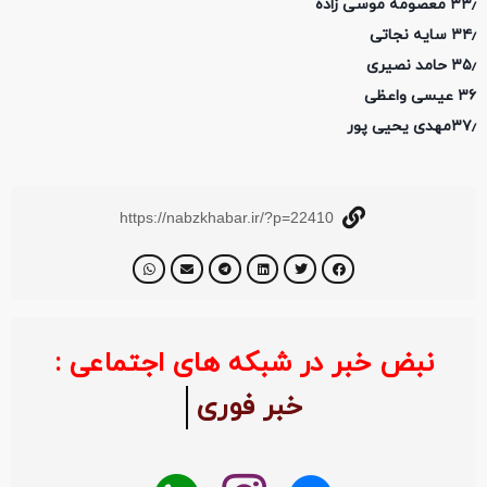
۳۳٫ معصومه موسی زاده
۳۴٫ سایه نجاتی
۳۵٫ حامد نصیری
۳۶ عیسی واعظی
۳۷٫مهدی یحیی پور
https://nabzkhabar.ir/?p=22410
نبض خبر در شبکه های اجتماعی :
خبر فوری