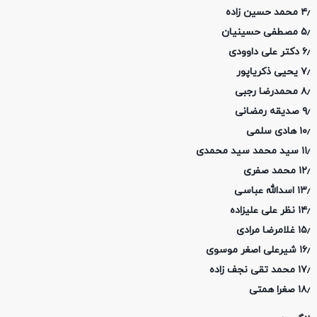
۴٫ محمد حسین زاده
۵٫ مصطفی حسینیان
۶٫ دکتر علی داوودی
۷٫ یحیی ذکریاپور
۸٫ محمدرضا رجبی
۹٫ صدیقه رمضانی
۱۰٫ هادی سلمی
۱۱٫ سید محمد سید محمدی
۱۲٫ محمد صفری
۱۳٫ اسدالله عباسی
۱۴٫ نظر علی علیزاده
۱۵٫ غلامرضا مرادی
۱۶٫ شیرعلی اصغر موسوی
۱۷٫ محمد تقی نجف زاده
۱۸٫ صغرا همتی