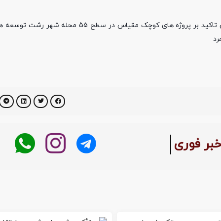
نبض خبر : سید امیر حسین علوی شهردار رشت در جلسه معاونین ضمن تاکید بر پروژه های کوچک مق
رد
بر فوری