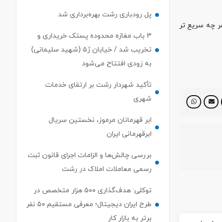
پل رودباری رشت بهره‌برداری شد
یاس در سطح 55 محله شهر رشت توسعه هر چه سریع تر
۳ باب مغازه محدوده پستک خریداری و
تخریب شد / خیابان ژ۵ (شهید سلیمانی)
به زودی افتتاح می‌شود
تأکید شهردار رشت بر ارتقای خدمات
شهری
ابر قهرمانان مرموز، نخستین سریال
ابرقهرمانی ایران
بررسی چالش‌ها و الزامات اجرای قانون ثبت
رسمی معاملات املاک در رشت
توکلی: هدف‌گذاری ۵۰۰ هزار متخصص در
طرح ایران دیجیتال؛ معرفی مستقیم ۵۰ نفر
برتر به بازار کار