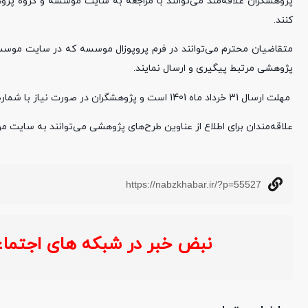
پژوهشگران علاقه‌مند می‌توانند با مراجعه به سایت موسسه و گروه پژو
کنند.
پژوهشی مرتبط پیگیری و ارسال نمایند.
مهلت ارسال 31 خرداد ماه 1401 است و پژوهشگران در صورت نیاز با شماره تلفن 88753245 و داخلی 302 تماس حاصل نمایند.
علاقه‌مندان برای اطلاع از عناوین طرح‌های پژوهشی می‌توانند به سایت
https://nabzkhabar.ir/?p=55527
نبض خبر در شبکه های اجتماعی 