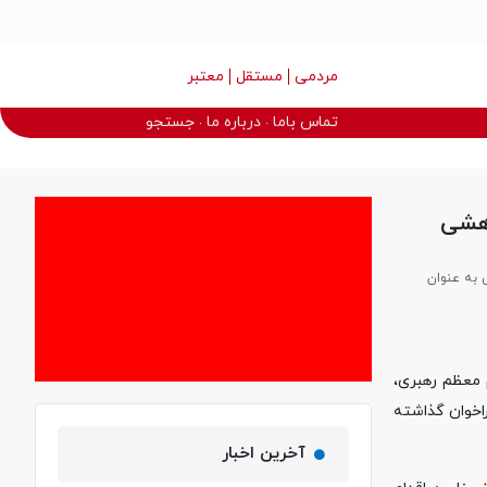
مردمی
مستقل
معتبر
تماس باما
درباره ما
جستجو
وهشی
 به عنوان
 معظم رهبری،
عقل منفصل سازمان تامین اجتماعی 74 طرح پژوهشی را در 14 محور به فراخوان گذاشته
آخرین اخبار