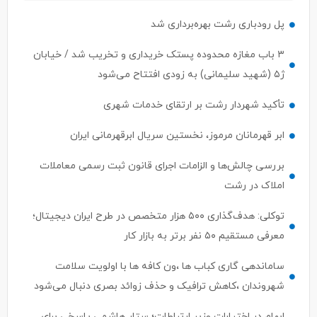
پل رودباری رشت بهره‌برداری شد
۳ باب مغازه محدوده پستک خریداری و تخریب شد / خیابان
ژ۵ (شهید سلیمانی) به زودی افتتاح می‌شود
تأکید شهردار رشت بر ارتقای خدمات شهری
ابر قهرمانان مرموز، نخستین سریال ابرقهرمانی ایران
بررسی چالش‌ها و الزامات اجرای قانون ثبت رسمی معاملات
املاک در رشت
توکلی: هدف‌گذاری ۵۰۰ هزار متخصص در طرح ایران دیجیتال؛
معرفی مستقیم ۵۰ نفر برتر به بازار کار
ساماندهی گاری کباب ها ،ون کافه ها با اولویت سلامت
شهروندان ،کاهش ترافیک و حذف زوائد بصری دنبال می‌شود
ابهام در اختیارات وزیر ارتباطات؛ ستار هاشمی پاسخی برای