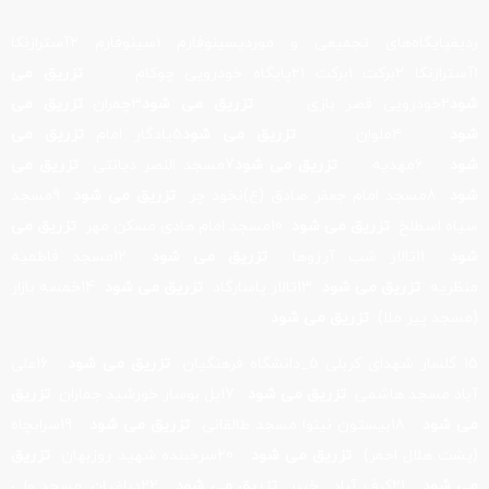
ردیفپایگاه‌های تجمیعی و موردیسینوفارم ۱سینوفارم ۲آسترازنکا
۱آسترازنکا ۲برکت ۱برکت ۲۱پایگاه خودرویی چوکام
تزریق می
شود
۲خودرویی قصر بازی
تزریق می شود
۳چمران
تزریق می
شود
۴ملوان
تزریق می شود
۵یادگار امام
تزریق می
شود
6مهدیه
تزریق می شود
7مسجد النصر دیانتی
تزریق می
شود
8مسجد امام جعفر صادق (ع)نخود چر
تزریق می شود
9مسجد
سیاه اسطلخ
تزریق می شود
10مسجد امام هادی مسکن مهر
تزریق می
شود
11تالار شب آرزوها
تزریق می شود
12مسجد فاطمیه
منظریه
تزریق می شود
13تالار پاسارگاد
تزریق می شود
14خمسه بازار
(مسجد پیر ملا)
تزریق می شود
15 گلسار شهدای کربلی 5_دانشگاه فرهنگیان
تزریق می شود
16علی
آباد مسجد هاشمی
تزریق می شود
17پل بوسار خورشید جماران
تزریق
می شود
18بیستون نینوا مسجد طالقانی
تزریق می شود
19سرابچاه
(پشت هلال احمر)
تزریق می شود
20سرخبنده شهید روزبهان
تزریق
می شود
21کرف آباد _خیبر
تزریق می شود
22دباغیان_مسجد ولی