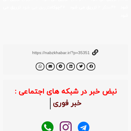
شود
46سنگر 2
تزریق می شود
47
چوکام
تزریق می شود
تزریق می
شود
https://nabzkhabar.ir/?p=35351
نبض خبر در شبکه های اجتماعی :
خبر فوری