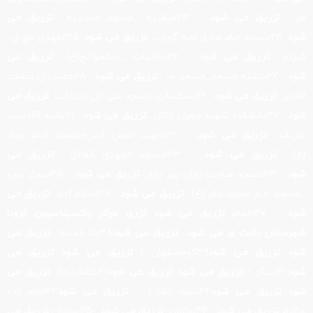
امر
تزریق می شود
23منظریه _مسجد سجادیه
تزریق می
شود
24مسجد امام هادی لچه گوراب
تزریق می شود
25المهدی عج ال..
کیژده
تزریق می شود
26دخانیات _بابالحوائج(ع)
تزریق می
شود
27خشته مسجد_مسجد حر
تزریق می شود
28حمیدیان مسجد
الغدیر
تزریق می شود
29سنگسازی مسجد علی ابن ابیطالب
تزریق می
شود
30دانشکده شهید چمران لاکان
تزریق می شود
31بقعه آقا سید
شریف
تزریق می شود
32شهید خوش انس0مسجد امام جواد
(ع)
تزریق می شود
33مسجد المهدی کماکل
تزریق می
شود
34مسجد صاحب زمان پیر بازار
تزریق می شود
35بیجار پس
_مسجد امام محمد باقر (ع)
تزریق می شود
36اسلام آباد
تزریق می
شود
37خمام
تزریق می شود
تزری مراکز واکسیناسیون کرونا
شهرستان رشت ق می شود
تزریق می شود
38بالا کفشه
تزریق می
شود
تزریق می شود
39کوچصفهان 1
تزریق می شود
تزریق می
شود
40سنگر 1
تزریق می شود
تزریق می شود
41خشکبیجار
تزریق می
شود
تزریق می شود
42لشت نشا 1
تزریق می شود
43امام زاده
هاشم
تزریق می شود
44لولمان
تزریق می شود
45سراوان
تزریق می