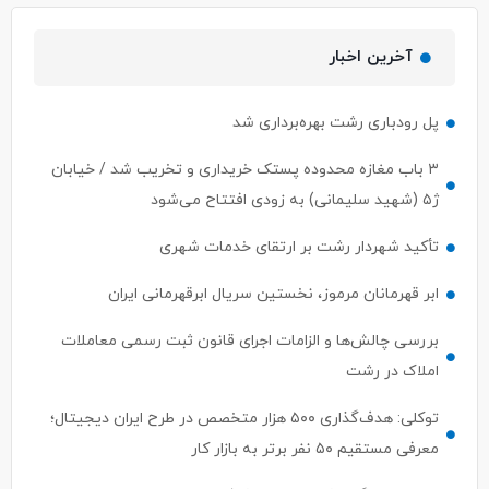
آخرین اخبار
پل رودباری رشت بهره‌برداری شد
۳ باب مغازه محدوده پستک خریداری و تخریب شد / خیابان
ژ۵ (شهید سلیمانی) به زودی افتتاح می‌شود
تأکید شهردار رشت بر ارتقای خدمات شهری
ابر قهرمانان مرموز، نخستین سریال ابرقهرمانی ایران
بررسی چالش‌ها و الزامات اجرای قانون ثبت رسمی معاملات
املاک در رشت
توکلی: هدف‌گذاری ۵۰۰ هزار متخصص در طرح ایران دیجیتال؛
معرفی مستقیم ۵۰ نفر برتر به بازار کار
ساماندهی گاری کباب ها ،ون کافه ها با اولویت سلامت
شهروندان ،کاهش ترافیک و حذف زوائد بصری دنبال می‌شود