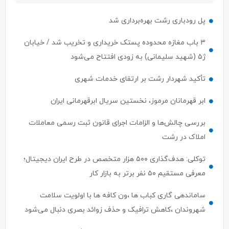
پل رودباری رشت بهره‌برداری شد
۳ باب مغازه محدوده پستک خریداری و تخریب شد / خیابان
ژ۵ (شهید سلیمانی) به زودی افتتاح می‌شود
تأکید شهردار رشت بر ارتقای خدمات شهری
ابر قهرمانان مرموز، نخستین سریال ابرقهرمانی ایران
بررسی چالش‌ها و الزامات اجرای قانون ثبت رسمی معاملات
املاک در رشت
توکلی: هدف‌گذاری ۵۰۰ هزار متخصص در طرح ایران دیجیتال؛
معرفی مستقیم ۵۰ نفر برتر به بازار کار
ساماندهی گاری کباب ها ،ون کافه ها با اولویت سلامت
شهروندان ،کاهش ترافیک و حذف زوائد بصری دنبال می‌شود
ابهام در اختیارات وزیر ارتباطات؛ ستار هاشمی پاسخی برای
مطالبات مردم دارد ؟