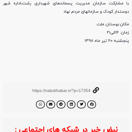
با مشارکت سازمان مدیریت پسماندهای شهرداری رشت،اداره شهر
دوستدار کودک و سازمانهای مردم نهاد
مکان:بوستان ملت
زمان: ۱۶الی۲۱
پنجشنبه ۲۰ تیر ماه ۱۳۹۸
https://nabzkhabar.ir/?p=17354
نبض خبر در شبکه های اجتماعی :
خبر ف