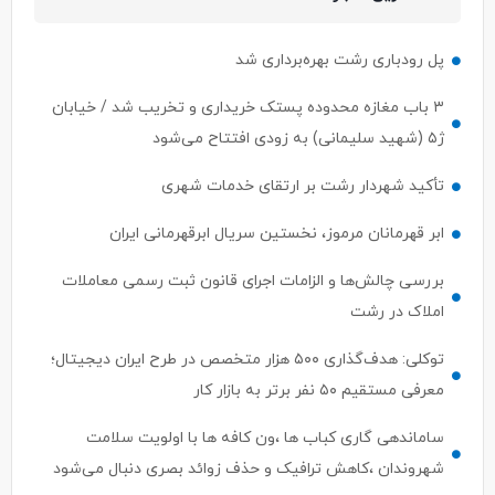
پل رودباری رشت بهره‌برداری شد
۳ باب مغازه محدوده پستک خریداری و تخریب شد / خیابان
ژ۵ (شهید سلیمانی) به زودی افتتاح می‌شود
تأکید شهردار رشت بر ارتقای خدمات شهری
ابر قهرمانان مرموز، نخستین سریال ابرقهرمانی ایران
بررسی چالش‌ها و الزامات اجرای قانون ثبت رسمی معاملات
املاک در رشت
توکلی: هدف‌گذاری ۵۰۰ هزار متخصص در طرح ایران دیجیتال؛
معرفی مستقیم ۵۰ نفر برتر به بازار کار
ساماندهی گاری کباب ها ،ون کافه ها با اولویت سلامت
شهروندان ،کاهش ترافیک و حذف زوائد بصری دنبال می‌شود
ابهام در اختیارات وزیر ارتباطات؛ ستار هاشمی پاسخی برای