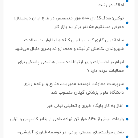
توکلی: هدف‌گذاری ۵۰۰ هزار متخصص در طرح ایران دیجیتال؛
معرفی مستقیم ۵۰ نفر برتر به بازار کار
ساماندهی گاری کباب ها ،ون کافه ها با اولویت سلامت
شهروندان ،کاهش ترافیک و حذف زوائد بصری دنبال می‌شود
ابهام در اختیارات وزیر ارتباطات؛ ستار هاشمی پاسخی برای
مطالبات مردم دارد ؟
سرپرست معاونت توسعه مدیریت، منابع و برنامه ریزی
دانشگاه علوم پزشکی گیلان منصوب شد
آغاز به کار پایگاه خبری و تحلیلی نبض خبر
واردات بیش از ۸۴۰ هزار تن نهاده دامی از بنادر كاسپین و انزلی
نقش ظرفیت‌های صنعتی بومی در توسعه فناوری آرایشی–
بهداشتی گیلان