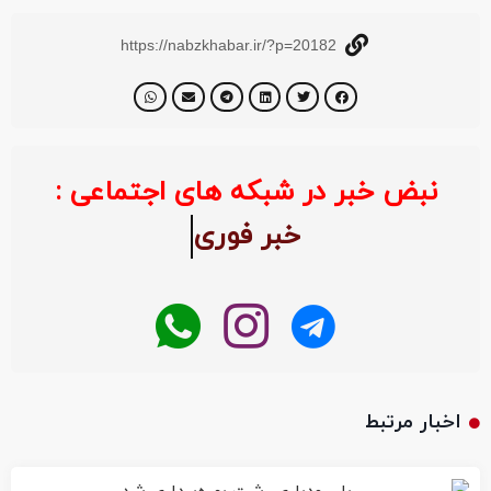
https://nabzkhabar.ir/?p=20182
نبض خبر در شبکه های اجتماعی :
خبر فو
اخبار مرتبط