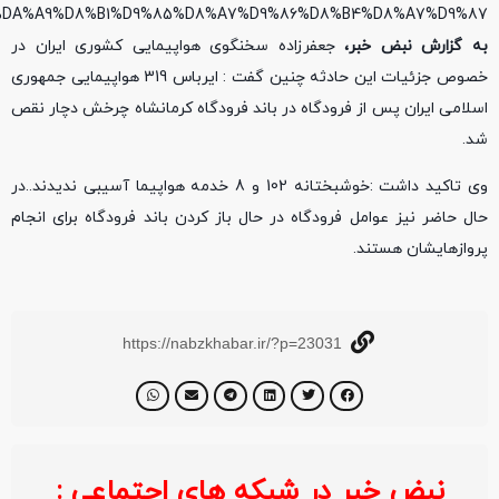
به گزارش نبض خبر،
جعفرزاده سخنگوی هواپیمایی کشوری ایران در
خصوص جزئیات این حادثه چنین گفت : ایرباس 319 هواپیمایی جمهوری
اسلامی ایران پس از فرودگاه در باند فرودگاه کرمانشاه چرخش دچار نقص
شد.
وی تاکید داشت :خوشبختانه 102 و 8 خدمه هواپیما آسیبی ندیدند..در
حال حاضر نیز عوامل فرودگاه در حال باز کردن باند فرودگاه برای انجام
پروازهایشان هستند.
https://nabzkhabar.ir/?p=23031
نبض خبر در شبکه های اجتماعی :
خبر ف