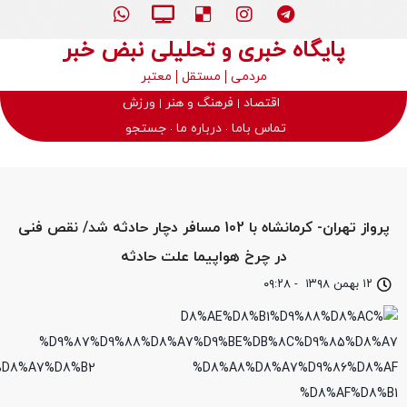
پایگاه خبری و تحلیلی نبض خبر
مردمی
مستقل
معتبر
اقتصاد
فرهنگ و هنر
ورزش
تماس باما
درباره ما
جستجو
پرواز تهران- کرمانشاه با 102 مسافر دچار حادثه شد/ نقص فنی
در چرخ هواپیما علت حادثه
۱۲ بهمن ۱۳۹۸
-
۰۹:۲۸