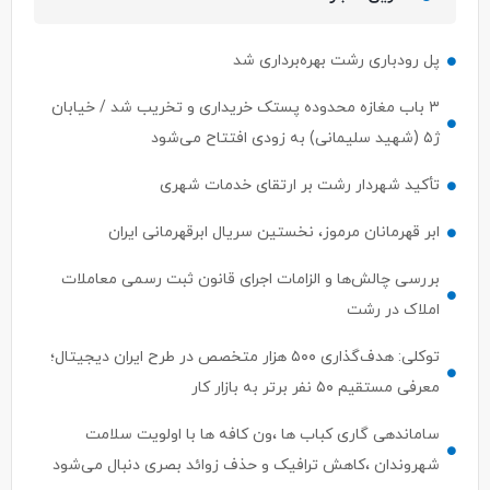
پل رودباری رشت بهره‌برداری شد
۳ باب مغازه محدوده پستک خریداری و تخریب شد / خیابان
ژ۵ (شهید سلیمانی) به زودی افتتاح می‌شود
تأکید شهردار رشت بر ارتقای خدمات شهری
ابر قهرمانان مرموز، نخستین سریال ابرقهرمانی ایران
بررسی چالش‌ها و الزامات اجرای قانون ثبت رسمی معاملات
املاک در رشت
توکلی: هدف‌گذاری ۵۰۰ هزار متخصص در طرح ایران دیجیتال؛
معرفی مستقیم ۵۰ نفر برتر به بازار کار
ساماندهی گاری کباب ها ،ون کافه ها با اولویت سلامت
شهروندان ،کاهش ترافیک و حذف زوائد بصری دنبال می‌شود
ابهام در اختیارات وزیر ارتباطات؛ ستار هاشمی پاسخی برای