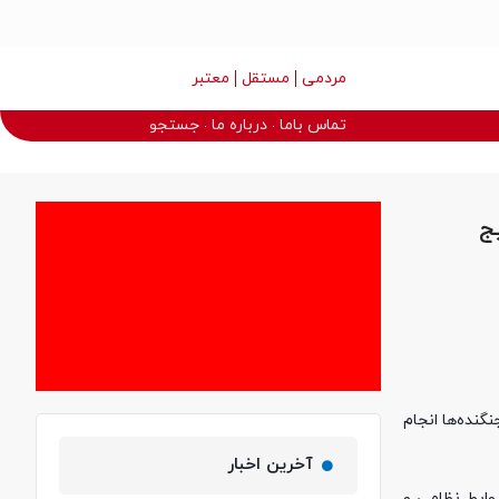
مردمی
مستقل
معتبر
تماس باما
درباره ما
جستجو
یج
گنده‌ها انجام
آخرین اخبار
وابط نظامی و