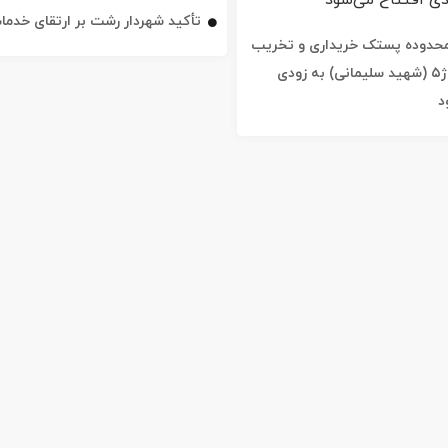
تأکید شهردار رشت بر ارتقای خدم
ه محدوده پستک خریداری و تخریب
شد / خیابان ژ۵ (شهید سلیمانی) به زودی
د