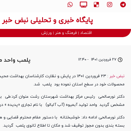
پایگاه خبری و تحلیلی نبض خبر
اقتصاد
فرهنگ و هنر
ورزش
پلمب واحد م
۲۷ فروردین ۱۴۰۱
-
۱۲:۴۰
نبض خبر
: ۲۳ فروردین ۱۴۰۱ در پایش و نظارت کارشناسان بهداشت محیط شهرستان؛ یک واحد عرضه کننده
محصولات خود در سطح استان نموده بود پلمب شد.
دکتر نورصالحی رئیس مرکز بهداشت شهرستان رشت عنوان کرد:طی برر
مشخص گردید واحد تولید آبمیوه (آب آلبالو) با نام تجاری «پدیده » در
دکتر نورصالحی ادامه داد: خوشبختانه با دستور مقام محترم قضایی و همک
بسته‌ بندی بدون مجوز توقیف شد و مکان تا اطلاع ثانوی پلمب گردید.