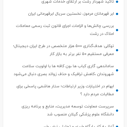
تأکید شهردار رشت بر ارتقای خدمات شهری
ابر قهرمانان مرموز، نخستین سریال ابرقهرمانی ایران
بررسی چالش‌ها و الزامات اجرای قانون ثبت رسمی معاملات
املاک در رشت
توکلی: هدف‌گذاری ۵۰۰ هزار متخصص در طرح ایران دیجیتال؛
معرفی مستقیم ۵۰ نفر برتر به بازار کار
ساماندهی گاری کباب ها ،ون کافه ها با اولویت سلامت
شهروندان ،کاهش ترافیک و حذف زوائد بصری دنبال می‌شود
ابهام در اختیارات وزیر ارتباطات؛ ستار هاشمی پاسخی برای
مطالبات مردم دارد ؟
سرپرست معاونت توسعه مدیریت، منابع و برنامه ریزی
دانشگاه علوم پزشکی گیلان منصوب شد
آغاز به کار پایگاه خبری و تحلیلی نبض خبر