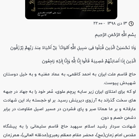
۱۳ دی ۱۳۹۸
-
۲۲:۰۰
بِسْمِ اللَّهِ الرَّحْمَنِ الرَّحِیمِ
وَلَا تَحْسَبَنَّ الَّذِینَ قُتِلُوا فِی سَبِیلِ اللَّهِ أَمْوَاتًا ۚ بَلْ أَحْیَاءٌ عِندَ رَبِّهِمْ یُرْزَقُونَ
الَّذِینَ إِذَا أَصَابَتْهُمْ مُصِیبَهٌ قَالُوا إِنَّا لِلَّهِ وَإِنَّا إِلَیْهِ رَاجِعُونَ
حاج قاسم ملت ایران به احمد کاظمی، به عماد مغنیه و به خیل دوستان
شهیدش پیوست.
او که برای اعتلای ایران زیر سایه پرچم علوی، عُمر خود را به جهاد در جبهه
های سخت گذراند به آرزوی دیرینش رسید. بر او خجسته باد این شهادت
عارفانه و بر ما همانا صبر و پای فشردن در مسیر اصیل مقاومت در برابر
دشمن خصم و دون.
شهادت سردار رشید اسلام سپهبد حاج قاسم سلیمانی را به پیشگاه
مقدس امام زمان(عج)، محضر مقام معظم رهبری(مدظله العالی)، همرزمان