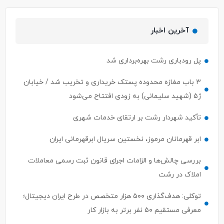
آخرین اخبار
پل رودباری رشت بهره‌برداری شد
۳ باب مغازه محدوده پستک خریداری و تخریب شد / خیابان
ژ۵ (شهید سلیمانی) به زودی افتتاح می‌شود
تأکید شهردار رشت بر ارتقای خدمات شهری
ابر قهرمانان مرموز، نخستین سریال ابرقهرمانی ایران
بررسی چالش‌ها و الزامات اجرای قانون ثبت رسمی معاملات
املاک در رشت
توکلی: هدف‌گذاری ۵۰۰ هزار متخصص در طرح ایران دیجیتال؛
معرفی مستقیم ۵۰ نفر برتر به بازار کار
ساماندهی گاری کباب ها ،ون کافه ها با اولویت سلامت