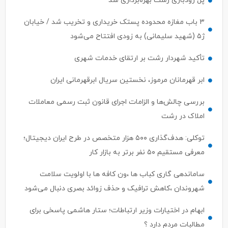
۳ باب مغازه محدوده پستک خریداری و تخریب شد / خیابان
ژ۵ (شهید سلیمانی) به زودی افتتاح می‌شود
تأکید شهردار رشت بر ارتقای خدمات شهری
ابر قهرمانان مرموز، نخستین سریال ابرقهرمانی ایران
بررسی چالش‌ها و الزامات اجرای قانون ثبت رسمی معاملات
املاک در رشت
توکلی: هدف‌گذاری ۵۰۰ هزار متخصص در طرح ایران دیجیتال؛
معرفی مستقیم ۵۰ نفر برتر به بازار کار
ساماندهی گاری کباب ها ،ون کافه ها با اولویت سلامت
شهروندان ،کاهش ترافیک و حذف زوائد بصری دنبال می‌شود
ابهام در اختیارات وزیر ارتباطات؛ ستار هاشمی پاسخی برای
مطالبات مردم دارد ؟
سرپرست معاونت توسعه مدیریت، منابع و برنامه ریزی