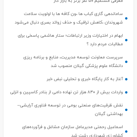
معرفی مستقیم ۵۰ نفر برتر به بازار کار
ساماندهی گاری کباب ها ،ون کافه ها با اولویت سلامت
شهروندان ،کاهش ترافیک و حذف زوائد بصری دنبال می‌شود
ابهام در اختیارات وزیر ارتباطات؛ ستار هاشمی پاسخی برای
مطالبات مردم دارد ؟
سرپرست معاونت توسعه مدیریت، منابع و برنامه ریزی
دانشگاه علوم پزشکی گیلان منصوب شد
آغاز به کار پایگاه خبری و تحلیلی نبض خبر
واردات بیش از ۸۴۰ هزار تن نهاده دامی از بنادر كاسپین و انزلی
نقش ظرفیت‌های صنعتی بومی در توسعه فناوری آرایشی–
بهداشتی گیلان
اسماعیل رحمتی مدیرعامل سازمان مشاغل و فرآورده‌های
کشاورزی شهرداری رشت شد