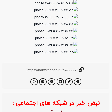
https://nabzkhabar.ir/?p=22227
نبض خبر در شبکه های اجتماعی :
خبر ف