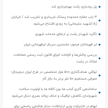
۳ باب مغازه محدوده پستک خریداری و تخریب شد / خیابان
ژ۵ (شهید سلیمانی) به زودی افتتاح می‌شود
تأکید شهردار رشت بر ارتقای خدمات شهری
ابر قهرمانان مرموز، نخستین سریال ابرقهرمانی ایران
بررسی چالش‌ها و الزامات اجرای قانون ثبت رسمی معاملات
املاک در رشت
توکلی: هدف‌گذاری ۵۰۰ هزار متخصص در طرح ایران دیجیتال؛
معرفی مستقیم ۵۰ نفر برتر به بازار کار
ساماندهی گاری کباب ها ،ون کافه ها با اولویت سلامت
شهروندان ،کاهش ترافیک و حذف زوائد بصری دنبال می‌شود
ابهام در اختیارات وزیر ارتباطات؛ ستار هاشمی پاسخی برای
مطالبات مردم دارد ؟