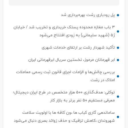
پل رودباری رشت بهره‌برداری شد
۳ باب مغازه محدوده پستک خریداری و تخریب شد / خیابان
ژ۵ (شهید سلیمانی) به زودی افتتاح می‌شود
تأکید شهردار رشت بر ارتقای خدمات شهری
ابر قهرمانان مرموز، نخستین سریال ابرقهرمانی ایران
بررسی چالش‌ها و الزامات اجرای قانون ثبت رسمی معاملات
املاک در رشت
توکلی: هدف‌گذاری ۵۰۰ هزار متخصص در طرح ایران دیجیتال؛
معرفی مستقیم ۵۰ نفر برتر به بازار کار
ساماندهی گاری کباب ها ،ون کافه ها با اولویت سلامت
شهروندان ،کاهش ترافیک و حذف زوائد بصری دنبال می‌شود
ابهام در اختیارات وزیر ارتباطات؛ ستار هاشمی پاسخی برای