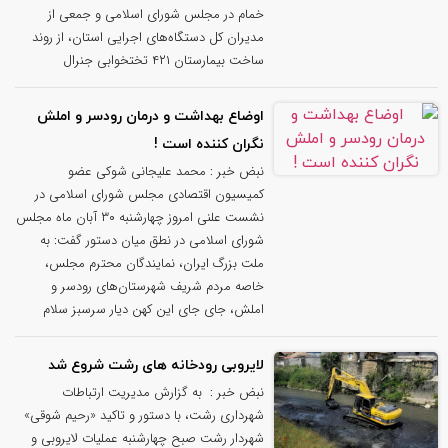
خمام در مجلس شورای اسلامی و جمعی از
مدیران کل دستگاه‌های اجرایی استان، از روند
ساخت بیمارستان ۴۲۱ تختخوابی جنرال
اوضاع بهداشت و درمان رودسر و املش
نگران کننده است !
نبض خبر : محمد علیجانی شوکی عضو
کمیسیون اقتصادی مجلس شورای اسلامی در
نشست علنی امروز چهارشنبه ۳۰ آبان ماه مجلس
شورای اسلامی در نطق میان دستور گفت: به
ملت بزرگ ایران، نمایندگان محترم مجلس،
خاصه مردم شریف شهرستان‌های رودسر و
املش، جای جای این کهن دیار سرسبز سلام
لایروبی رودخانه های رشت شروع شد
نبض خبر : به گزارش مدیریت ارتباطات
شهرداری رشت، با دستور و تاکید «رحیم شوقی»
شهردار رشت صبح چهارشنبه عملیات لایروبی و