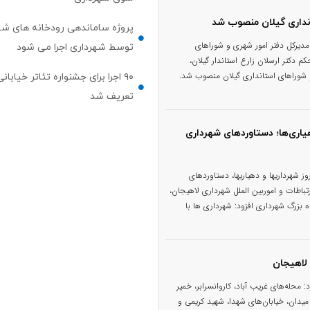
نداری گیلان منصوب شد
پروژه ساماندهی رودخانه های شه
مدیرکل دفتر امور شهری و شوراهای
توسط شهرداری اجرا می شود
 دکتر ارسلان زارع استاندار گیلان،
 شوراهای استانداری گیلان منصوب شد.
۹۰ اجرا برای جشنواره تئاتر خیابا
تعریف شد
هیاری‌ها؛ دستاوردهای شهرداری
اهیجان همزمان با ۱۴ تیر ماه، روز شهرداریها و دهیاریها، دستاوردهای
تباطات و اموربین الملل شهرداری لاهیجان،
 بزرگ شهرداری افزود: شهرداری ها با
محله‌های غریب آباد، کاروانسرابر، خمیر
 میدان، خیابان‌های شهدا، شهید کریمی و