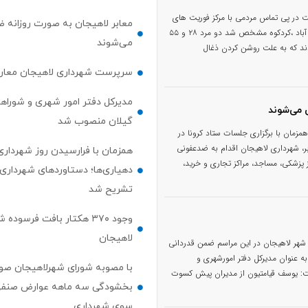
 در پی تماس مردمی با مرکز فوریت های
معابر لاهیجان به صورت روزانه 
پلیس مبنی بر فوت مشکوک ۲ نفر در روستای تازه آباد ،کردکوه مشخص شد دو مرد ۲۸ و ۵۵
می‌شوند
ند که به علت روشن کردن ذغال
سرپرست شهرداری لاهیجان معار
مدیرکل دفتر امور شهری و شوراها
 می‌شوند
گیلان منصوب شد
زمان با برگزاری جلسات ستاد کرونا در
ر، شهرداری لاهیجان اقدام به ضدعفونی
همزمان با فرارسیدن روز شهرداری‌
پزشکی، مساجد، مراکز تجاری و خرید،
دهیاری‌ها؛ دستاوردهای شهرداری
تشریح شد
وجود ۳۷۰ هکتار بافت فرسوده
لاهیجان
 شهر لاهیجان در این مراسم ضمن قدردانی
ه عنوان مدیرکل دفتر امورشهری و
با مصوبه شورای شهرلاهیجان صو
: یوسف قیامتیون از مدیران پیش کسوت
بخشودگی سه ماهه عوارض صنفی
سوی شهرداری