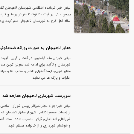
نبض خبر: فرمانده انتظامی شهرستان لاهیجان گفت
ساله اهل کرج به شهرستان لاهیجان سفر کرده بود
معابر لاهیجان به صورت روزانه ضدعفونی
نبض خبر؛ یوسف قیامتیون در گفت و گویی افزود: هم
شهرستان و تأکید برای ادامه ضد عفونی کردن معاب
معابر شهری، ایستگاههای تاکسی، مطب ها و مراکز 
ادارات و پارک ها می نماید.
سرپرست شهرداری لاهیجان معارفه شد
نبض خبر؛ جواد نجار تمیزکار رییس شورای اسلامی
از زحمات مسعودکاظمی شهردار سابق لاهیجان که ب
شوراهای استانداری گیلان منصوب شده است، گفت
و خوشنام شهرداری و از خانواده معظم شهدا