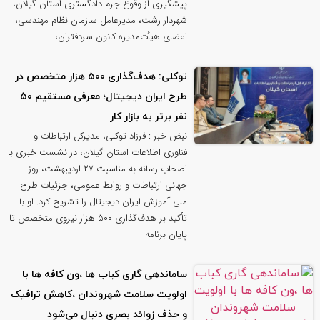
پیشگیری از وقوع جرم دادگستری استان گیلان،
شهردار رشت، مدیرعامل سازمان نظام مهندسی،
اعضای هیأت‌مدیره کانون سردفتران،
توکلی: هدف‌گذاری ۵۰۰ هزار متخصص در
طرح ایران دیجیتال؛ معرفی مستقیم ۵۰
نفر برتر به بازار کار
نبض خبر : فرزاد توکلی، مدیرکل ارتباطات و
فناوری اطلاعات استان گیلان، در نشست خبری با
اصحاب رسانه به مناسبت ۲۷ اردیبهشت، روز
جهانی ارتباطات و روابط عمومی، جزئیات طرح
ملی آموزش ایران دیجیتال را تشریح کرد. او با
تأکید بر هدف‌گذاری ۵۰۰ هزار نیروی متخصص تا
پایان برنامه
ساماندهی گاری کباب ها ،ون کافه ها با
اولویت سلامت شهروندان ،کاهش ترافیک
و حذف زوائد بصری دنبال می‌شود