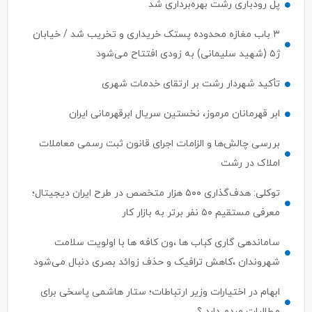
پل رودباری رشت بهره‌برداری شد
۳ باب مغازه محدوده پستک خریداری و تخریب شد / خیابان
ژ۵ (شهید سلیمانی) به زودی افتتاح می‌شود
تأکید شهردار رشت بر ارتقای خدمات شهری
ابر قهرمانان مرموز، نخستین سریال ابرقهرمانی ایران
بررسی چالش‌ها و الزامات اجرای قانون ثبت رسمی معاملات
املاک در رشت
توکلی: هدف‌گذاری ۵۰۰ هزار متخصص در طرح ایران دیجیتال؛
معرفی مستقیم ۵۰ نفر برتر به بازار کار
ساماندهی گاری کباب ها ،ون کافه ها با اولویت سلامت
شهروندان ،کاهش ترافیک و حذف زوائد بصری دنبال می‌شود
ابهام در اختیارات وزیر ارتباطات؛ ستار هاشمی پاسخی برای
مطالبات مردم دارد ؟