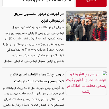
آرشیو
اخبار دسته بندی: فیلم و صوت
ابر قهرمانان مرموز، نخستین سریال
ابرقهرمانی ایران
سریال ابر قهرمانان مرموز؛ نخستین سریال
ابرقهرمانی ایران پس از پایان تصویربرداری وارد
مرحله تدوین شد. به گزارش نبض خبر به نقل از
مدیر رسانه‌ای پروژه،، سریال ابر قهرمانان مرموز یا
The Mysterious Superheroes به تهیه‌کنندگی،
کارگردانی و نویسندگی سید میثم حسینی،
به‌عنوان اولین سریال ابرقهرمانی در ایران، مراحل
بررسی چالش‌ها و الزامات اجرای قانون
ثبت رسمی معاملات املاک در رشت
به گزارش نبض خبر به نقل از مدیریت ارتباطات و
امور بین‌الملل شهرداری رشت، جلسه بررسی روند
اجرای «قانون الزام به ثبت رسمی معاملات اموال
غیرمنقول» با حضور حجت الاسلام رضازاده معاون