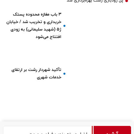
پل رودباری رشت بهره‌برداری شد
۳ باب مغازه محدوده پستک
خریداری و تخریب شد / خیابان
ژ۵ (شهید سلیمانی) به زودی
افتتاح می‌شود
تأکید شهردار رشت بر ارتقای
خدمات شهری