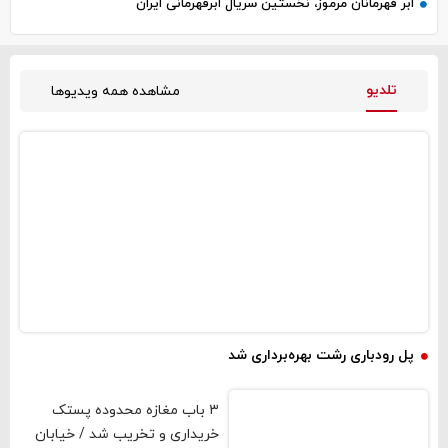
ابر قهرمانان مرموز، نخستین سریال ابرقهرمانی ایران
تلدیو
مشاهده همه ویدیوها
فیلم و صوت
پل رودباری رشت بهره‌برداری شد
۳ باب مغازه محدوده پستک
خریداری و تخریب شد / خیابان