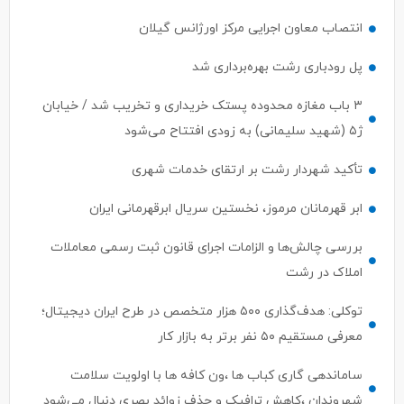
انتصاب معاون اجرایی مرکز اورژانس گیلان
پل رودباری رشت بهره‌برداری شد
۳ باب مغازه محدوده پستک خریداری و تخریب شد / خیابان
ژ۵ (شهید سلیمانی) به زودی افتتاح می‌شود
تأکید شهردار رشت بر ارتقای خدمات شهری
ابر قهرمانان مرموز، نخستین سریال ابرقهرمانی ایران
بررسی چالش‌ها و الزامات اجرای قانون ثبت رسمی معاملات
املاک در رشت
توکلی: هدف‌گذاری ۵۰۰ هزار متخصص در طرح ایران دیجیتال؛
معرفی مستقیم ۵۰ نفر برتر به بازار کار
ساماندهی گاری کباب ها ،ون کافه ها با اولویت سلامت
شهروندان ،کاهش ترافیک و حذف زوائد بصری دنبال می‌شود