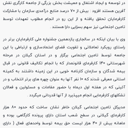
در توسعه و ایجاد اشتغال و معیشت بخش بزرگی از جامعه کارگری نقش
آفرین هستند افزود : بیش از 70 درصد منابع درآمدی سازمان با مشارکت
کارفرمایان تحقق یافته و از این رو در انجام مطلوب تعهدات توسط
تامین اجتماعی نیز سهم بسزایی دارا هستند .
وی با بیان اینکه در سالجاری یازدهمین جشنواره ملی کارفرمایان برتر در
راستای رویکرد تعاملاتی و تقویت فضای اعتمادسازی و ارتباطی با این
جامعه توسط تامین اجتماعی برگزار و در استان گیلان در مرحله
شهرستانی 140 کارفرمای قانونمدار که با انجام تکالیف قانونی در قبال
بیمه شدگان و سازمان کارنامه خوبی در این زمینه داشتند به کمیته
استانی معرفی شدند که 10 نفر آنها به عنوان چهره های برتر انتخاب و در
آئینی که در هفته اول دیماه با حضور مقامات و مسئولین و فعالان
تشکلهای کارفرمایی انجام میپذیرد از آنها قدردانی میگردد .
مدیرکل تامین اجتماعی گیلان خاطر نشان ساخت که حدود 80 هزار
کارفرمای گیلانی در سطح شعب استان دارای پرونده کارگاهی بوده و
ماهانه بیش از 40 هزار لیست حق بیمه توسط واحدهای فعال ( دارای