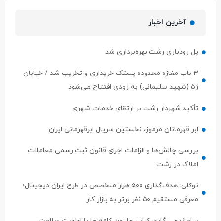
آخرین اخبار
پل رودباری رشت بهره‌برداری شد
۳ باب مغازه محدوده پستک خریداری و تخریب شد / خیابان
ژ۵ (شهید سلیمانی) به زودی افتتاح می‌شود
تأکید شهردار رشت بر ارتقای خدمات شهری
ابر قهرمانان مرموز، نخستین سریال ابرقهرمانی ایران
بررسی چالش‌ها و الزامات اجرای قانون ثبت رسمی معاملات
املاک در رشت
توکلی: هدف‌گذاری ۵۰۰ هزار متخصص در طرح ایران دیجیتال؛
معرفی مستقیم ۵۰ نفر برتر به بازار کار
ساماندهی گاری کباب ها ،ون کافه ها با اولویت سلامت