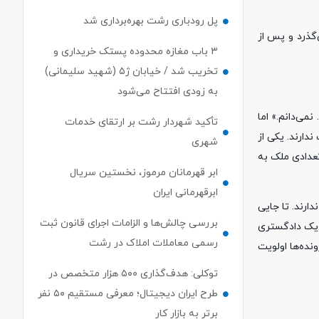
پل رودباری رشت بهره‌برداری شد
ل رساند، می‌گذرد و پس از
۳ باب مغازه محدوده پستک خریداری و
تخریب شد / خیابان ژ۵ (شهید سلیمانی)
به زودی افتتاح می‌شود
دوربین صدا و سیما می‌گوید: «نمی‌دانم چند نفر را کشتم. ۱۳، ۱۴، ۱۵ نفر بودند. نمی‌دانم.» اما
تأکید شهردار رشت بر ارتقای خدمات
ایت ندارند. یکی از
شهری
است. تعدادی ملک به
ابر قهرمانان مرموز، نخستین سریال
ابرقهرمانی ایران
ارند. تا جایی
بررسی چالش‌ها و الزامات اجرای قانون ثبت
ه یک دادگستری
رسمی معاملات املاک در رشت
نده‌ها اولویت
توکلی: هدف‌گذاری ۵۰۰ هزار متخصص در
طرح ایران دیجیتال؛ معرفی مستقیم ۵۰ نفر
برتر به بازار کار