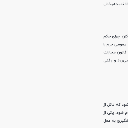
لا نتیجه‌بخش
کان اجرای حکم
 عمومی جرم را
یز در برخواهد داشت، اما در قتل‌های سریالی معمولا فوریت در اجرای قصاص هست و امکان حبس از لحاظ عمومی جرم کم است. بر اساس ماده ۶۱۲ قانون مجازات
 حبس از بین می‌رود و وقتی
د که قاتل از
م شود. یکی از
شگیری به عمل