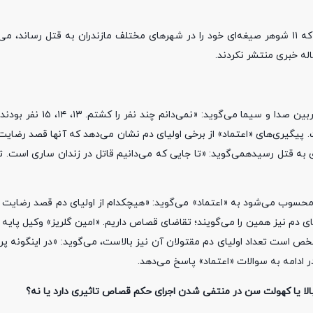
نبض خبر / چهار ماه است که از دستگیری «کلثوم.اکبری»؛ قاتل سریالی که ۱۱ شوهر صیغه‌ای خود را در شهرهای مختلف مازندران به قت
کلثوم اکبری در آخرین اعترافات خود در شهریورماه سال جاری، مقابل 
انتظامی۱۱ فقره قتل اعلام شده است. پیگیری‌های «اعتماد» از برخی اولیای دم نشان می‌دهد که آنها قصد رض
اسط دهه ۸۰ در روستای ولاشید ساری به قتل رسیدهمی‌گوید: «تا جایی که می‌دانیم قاتل در زندان ساری 
محسوب می‌شود به «اعتماد» می‌گوید: «هیچکدام از اولیای دم قصد رضایت ند
لیای دم نیز همین را می‌گویند؛ تقاضای قصاص داریم. «امین گلریز» وکیل پای
ص است تعداد اولیای دم مقتولان آن نیز بالاست، می‌گوید: «در اینگونه پرو
 ادامه به سوالات «اعتماد» پاسخ می‌دهد.