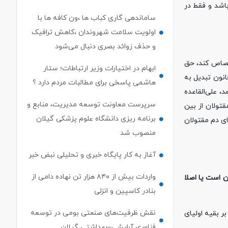
 ندارد. تنها جایی که قصاص منتفی می‌شود جایی است که فرد زیر ۱۸ سال یا بالای ۱۵ سال باشد و فقط در
ساماندهی گاری کباب ها ،ون کافه ها با
اولویت سلامت شهروندان ،کاهش ترافیک
و حذف زوائد بصری دنبال می‌شود
 قصاص کند، حق
ابهام در اختیارات وزیر ارتباطات؛ ستار
انون تبدیل به
هاشمی پاسخی برای مطالبات مردم دارد ؟
 علی‌القاعده
سرپرست معاونت توسعه مدیریت، منابع و
تولان از بین
برنامه ریزی دانشگاه علوم پزشکی گیلان
ای دم مقتولان
منصوب شد
آغاز به کار پایگاه خبری و تحلیلی نبض خبر
واردات بیش از ۸۴۰ هزار تن نهاده دامی از
ن است یا اصلا
بنادر كاسپین و انزلی
نقش ظرفیت‌های صنعتی بومی در توسعه
ر بقیه اولیای
فناوری آرایشی–بهداشتی گیلان