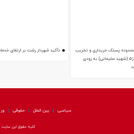
ه محدوده پستک خریداری و تخریب
تأکید شهردار رشت بر ارتقای خدم
شد / خیابان ژ۵ (شهید سلیمانی) به زودی
د
سیاسی
بین الملل
حقوقی
ور
کلیه حقوق این سایت مت