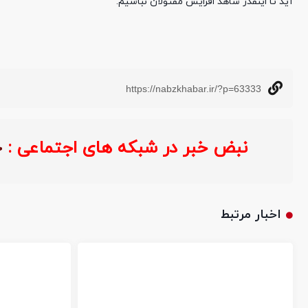
آید تا اینقدر شاهد افزایش مقتولان نباشیم.
https://nabzkhabar.ir/?p=63333
نبض خبر در شبکه های اجتماعی :
اخبار مرتبط