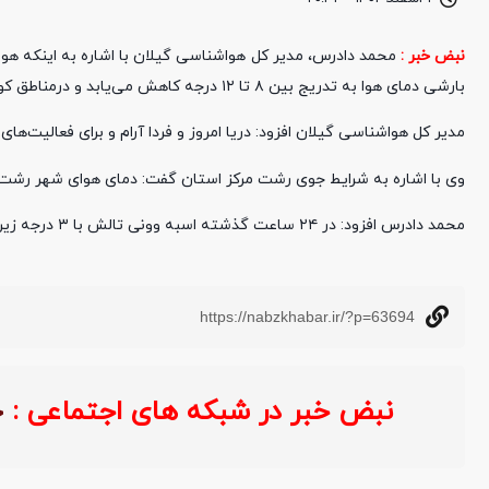
نبض خبر :
محمد دادرس، مدیر کل هواشناسی گیلان با اشاره به اینکه هوای 
بارشی دمای هوا به تدریج بین ۸ تا ۱۲ درجه کاهش می‌یابد و درمناطق کوهستانی و دامنه‌ها برف خواهد بارید.
مدیر کل هواشناسی گیلان افزود: دریا امروز و فردا آرام و برای فعالیت‌ها
وی با اشاره به شرایط جوی رشت مرکز استان گفت: دمای هوای شهر رشت امروز ۱۳ درجه سلسیوس و رطوبت هوای این شهر ۸۰
محمد دادرس افزود: در ۲۴ ساعت گذشته اسبه وونی تالش با ۳ درجه زیر صفرسردترین و صومعه سرا با ۱۵ درجه سلسیوس گرم‌ترین مناطق گیلان بوده است.
https://nabzkhabar.ir/?p=63694
نبض خبر در شبکه های اجتماعی :
خ