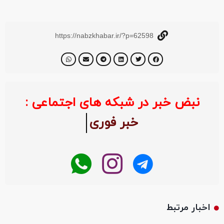
https://nabzkhabar.ir/?p=62598
نبض خبر در شبکه های اجتماعی :
خبر فو
اخبار مرتبط