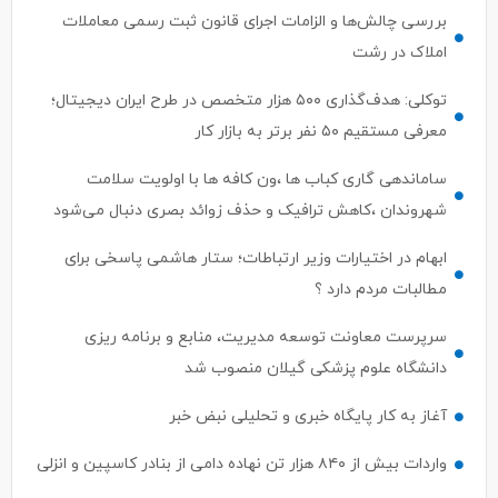
املاک در رشت
توکلی: هدف‌گذاری ۵۰۰ هزار متخصص در طرح ایران دیجیتال؛
معرفی مستقیم ۵۰ نفر برتر به بازار کار
ساماندهی گاری کباب ها ،ون کافه ها با اولویت سلامت
شهروندان ،کاهش ترافیک و حذف زوائد بصری دنبال می‌شود
ابهام در اختیارات وزیر ارتباطات؛ ستار هاشمی پاسخی برای
مطالبات مردم دارد ؟
سرپرست معاونت توسعه مدیریت، منابع و برنامه ریزی
دانشگاه علوم پزشکی گیلان منصوب شد
آغاز به کار پایگاه خبری و تحلیلی نبض خبر
واردات بیش از ۸۴۰ هزار تن نهاده دامی از بنادر كاسپین و انزلی
نقش ظرفیت‌های صنعتی بومی در توسعه فناوری آرایشی–