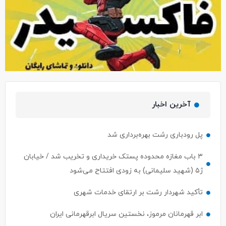
آخرین اخبار
پل رودباری رشت بهره‌برداری شد
۳ باب مغازه محدوده پستک خریداری و تخریب شد / خیابان
ژ۵ (شهید سلیمانی) به زودی افتتاح می‌شود
تأکید شهردار رشت بر ارتقای خدمات شهری
ابر قهرمانان مرموز، نخستین سریال ابرقهرمانی ایران
بررسی چالش‌ها و الزامات اجرای قانون ثبت رسمی معاملات