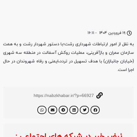
۱۹ فروردین ۱۴۰۴
-
۱۶:۱۱
به نقل از امور ارتباطات شهرداری رشت؛با دستور شهردار رشت و به همت
سازمان عمران و بازآفرینی، عملیات روکش آسفالت در منطقه سه شهری
(خیابان جانبازان) با هدف تسهیل در تردد،ایمنی و رفاه شهروندان در حال
اجرا است.
https://nabzkhabar.ir/?p=66927
نبض خبر در شبکه های اجتماعی :
خبر ف