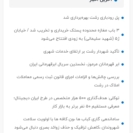
پل رودباری رشت بهره‌برداری شد
۳ باب مغازه محدوده پستک خریداری و تخریب شد / خیابان
ژ۵ (شهید سلیمانی) به زودی افتتاح می‌شود
تأکید شهردار رشت بر ارتقای خدمات شهری
ابر قهرمانان مرموز، نخستین سریال ابرقهرمانی ایران
بررسی چالش‌ها و الزامات اجرای قانون ثبت رسمی معاملات
املاک در رشت
توکلی: هدف‌گذاری ۵۰۰ هزار متخصص در طرح ایران دیجیتال؛
معرفی مستقیم ۵۰ نفر برتر به بازار کار
ساماندهی گاری کباب ها ،ون کافه ها با اولویت سلامت
شهروندان ،کاهش ترافیک و حذف زوائد بصری دنبال می‌شود
ابهام در اختیارات وزیر ارتباطات؛ ستار هاشمی پاسخی برای