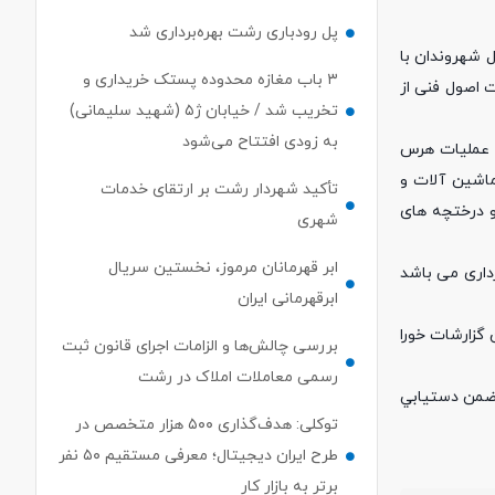
پل رودباری رشت بهره‌برداری شد
 شهروندان با
۳ باب مغازه محدوده پستک خریداری و
 اصول فنی از
تخریب شد / خیابان ژ۵ (شهید سلیمانی)
به زودی افتتاح می‌شود
م عملیات هرس
 ماشین آلات و
تأکید شهردار رشت بر ارتقای خدمات
و درختچه های
شهری
ابر قهرمانان مرموز، نخستین سریال
داری می باشد
ابرقهرمانی ایران
گزارشات خورا
بررسی چالش‌ها و الزامات اجرای قانون ثبت
رسمی معاملات املاک در رشت
ن ضمن دستيابي
توکلی: هدف‌گذاری ۵۰۰ هزار متخصص در
طرح ایران دیجیتال؛ معرفی مستقیم ۵۰ نفر
برتر به بازار کار