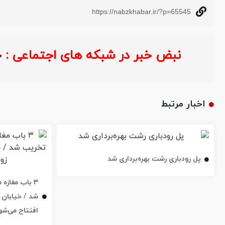
https://nabzkhabar.ir/?p=65545
نبض خبر در شبکه های اجتماعی :
اخبار مرتبط
پل رودباری رشت بهره‌برداری شد
۳ باب مغاز
افتتاح می‌شو