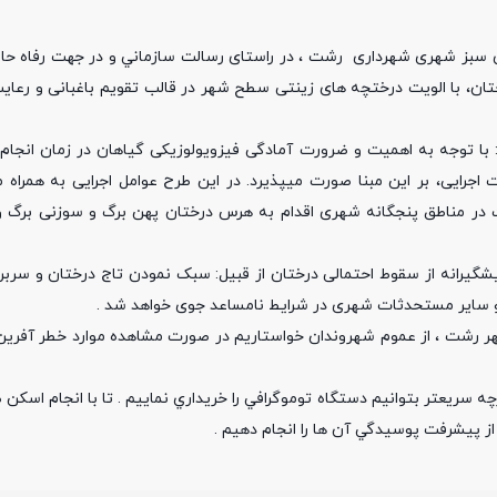
ی سبز شهری شهرداری رشت ، در راستای رسالت سازماني و در جهت رفاه حال
ان، با الويت درختچه های زینتی سطح شهر در قالب تقویم باغبانی و رعایت
ا توجه به اهمیت و ضرورت آمادگی فیزویولوزیکی گیاهان در زمان انجا
ت اجرایی، بر این مبنا صورت میپذیرد. در این طرح عوامل اجرایی به همراه
ت در مناطق پنجگانه شهری اقدام به هرس درختان پهن برگ و سوزنی برگ 
شگیرانه از سقوط احتمالی درختان از قبیل: سبک نمودن تاج درختان و سربر
 سایر مستحدثات شهری در شرایط نامساعد جوی خواهد شد .
رشت ،‌ از عموم شهروندان خواستاريم در صورت مشاهده موارد خطر آفرين 
ه سريعتر بتوانيم دستگاه توموگرافي را خريداري نماييم . تا با انجام اسك
از پيشرفت پوسيدگي آن ها را انجام دهيم .