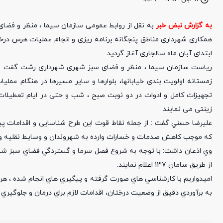
به گزارش نبض خبر
به نقل از روابط عمومی سازمان سیما ، منظر و فضا
همکاری شهرداری مناطق پنجگانه برنامه ریزی و انجام عملیات هرس درخت
ابتدای آبان ماه سالجاری آغاز گرديد.
رياست سازمان سیما ، منظر و فضای سبز شهری شهرداری رشت گفت : ب
زمستانه اولویت بندی خیابانها، بلوارها و سایر مسیرها در هنگام عملیا
تجهیزات کامل و ادوات در دو نوبت صبح ، شب و حتی در ایام تعطیلا
زینتی می نمایند .
عليرضا حسني گفت :‌ از جمله نقاط قوت این طرح شناسایی و اقدامات پی
که موجب کاهش صدمات و خسارات وارده به شهروندان و وسایط نقلیه و
وي اذعان داشت: با توجه به شروع فصل سرما و گستردگي فضاي سبز شهر 
از طريق سامان 137 اعلام نمايند.
‌اميدواريم با كارشناسي هاي صورت گرفته و پيگيري هاي انجام شده ، هرچ
به برآوردي دقيق از وضعيت درختان، اقدامات لازم براي درمان و جلوگيري 