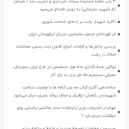
۳ باب مغازه محدوده پستک خریداری و تخریب شد / خیابان
ژ۵ (شهید سلیمانی) به زودی افتتاح می‌شود
تأکید شهردار رشت بر ارتقای خدمات شهری
ابر قهرمانان مرموز، نخستین سریال ابرقهرمانی ایران
بررسی چالش‌ها و الزامات اجرای قانون ثبت رسمی معاملات
املاک در رشت
توکلی: هدف‌گذاری ۵۰۰ هزار متخصص در طرح ایران دیجیتال؛
معرفی مستقیم ۵۰ نفر برتر به بازار کار
ساماندهی گاری کباب ها ،ون کافه ها با اولویت سلامت
شهروندان ،کاهش ترافیک و حذف زوائد بصری دنبال می‌شود
ابهام در اختیارات وزیر ارتباطات؛ ستار هاشمی پاسخی برای
مطالبات مردم دارد ؟
سرپرست معاونت توسعه مدیریت، منابع و برنامه ریزی