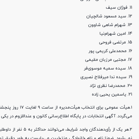
11. فوژان سیف
12. سید مسعود شالچیان
13. شهرام شاهی شاوون
14. امین شهرام‌نیا
15. مرتضی فروحی
16. محمدعلی کریمی پور
17. مجتبی مرزبان مقیمی
18. سیده سمیه موسوی‌فر
19. سیده ندا میرفلاح نصیری
20. محمدرضا نظری نژاد
21. یاسمین یحیی زاده
می‌گردد. آگهی انتخابات در پایگاه اطلاع‌رسانی کانون و عنداللزوم در یکی
نمی‌شود. ضمنا نام و نام خانوادگی منتخبین می‌بایست به طور دقیق 