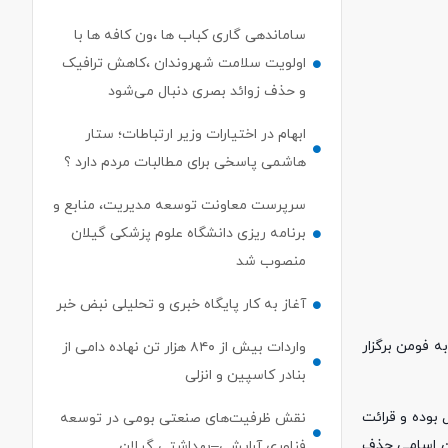
ساماندهی گاری کباب ها ،ون کافه ها با
اولویت سلامت شهروندان ،کاهش ترافیک
و حذف زوائد بصری دنبال می‌شود
ابهام در اختیارات وزیر ارتباطات؛ ستار
هاشمی پاسخی برای مطالبات مردم دارد ؟
سرپرست معاونت توسعه مدیریت، منابع و
برنامه ریزی دانشگاه علوم پزشکی گیلان
منصوب شد
آغاز به کار پایگاه خبری و تحلیلی نبض خبر
ورخ ۱۴۰۳/۱۱/۰۴ در تالار گلستان واقع در نشانی کیلومتر ۱۱ جاده رشت به فومن برگزار
واردات بیش از ۸۴۰ هزار تن نهاده دامی از
بنادر كاسپین و انزلی
۵ نفر از داوطلبان عضویت در هیأت‌مدیره رأی بدهند. بدیهی است اسامی مازاد بر ۵ نفر باطل بوده و قرائت
نقش ظرفیت‌های صنعتی بومی در توسعه
ین اسامی حذف
فناوری آرایشی–بهداشتی گیلان