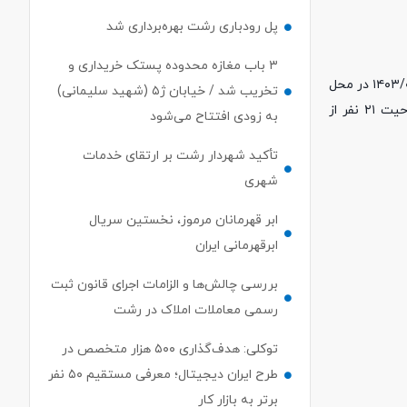
پل رودباری رشت بهره‌برداری شد
۳ باب مغازه محدوده پستک خریداری و
پنجمین جلسه هیأت نظارت بر انتخابات سیزدهمین دوره هیأت‌مدیره کانون وکلای دادگستری گیلان رأس ساعت ۱۲ روز شنبه مورخ ۱۴۰۳/۰۸/۲۶ در محل
تخریب شد / خیابان ژ۵ (شهید سلیمانی)
کانون تشکیل گردید. با توجه به نامه شماره ۹۰۰۰/۴۶۱۳/۶۰۰/۴ مورخ ۱۴۰۳/۰۸/۲۳ شعبه چهارم دادگاه عالی انتظامی قضات مبنی بر تأیید صلاحیت ۲۱ نفر از
به زودی افتتاح می‌شود
تأکید شهردار رشت بر ارتقای خدمات
شهری
ابر قهرمانان مرموز، نخستین سریال
ابرقهرمانی ایران
بررسی چالش‌ها و الزامات اجرای قانون ثبت
رسمی معاملات املاک در رشت
توکلی: هدف‌گذاری ۵۰۰ هزار متخصص در
طرح ایران دیجیتال؛ معرفی مستقیم ۵۰ نفر
برتر به بازار کار