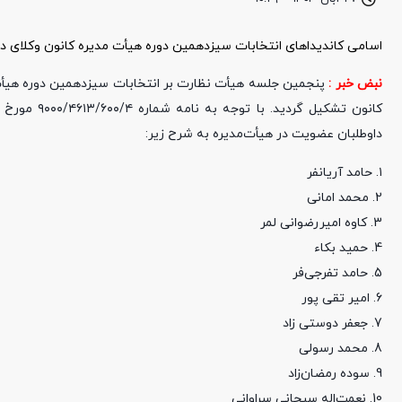
اسامی کاندیداهای انتخابات سیزدهمین دوره هیأت مدیره کانون وکلای د
نبض خبر :
داوطلبان عضویت در هیأت‌مدیره به شرح زیر:
۱. حامد آریانفر
2. محمد امانی
3. کاوه امیررضوانی لمر
4. حمید بکاء
5. حامد تفرجی‌فر
6. امیر تقی پور
7. جعفر دوستی زاد
8. محمد رسولی
9. سوده رمضان‌زاد
10. نعمت‌اله سبحانی سراوانی