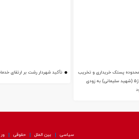
ه محدوده پستک خریداری و تخریب
تأکید شهردار رشت بر ارتقای خدم
شد / خیابان ژ۵ (شهید سلیمانی) به زودی
د
سیاسی
بین الملل
حقوقی
ور