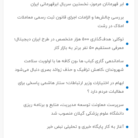
بررسی چالش‌ها و الزامات اجرای قانون ثبت رسمی معاملات
املاک در رشت
توکلی: هدف‌گذاری ۵۰۰ هزار متخصص در طرح ایران دیجیتال؛
معرفی مستقیم ۵۰ نفر برتر به بازار کار
ساماندهی گاری کباب ها ،ون کافه ها با اولویت سلامت
شهروندان ،کاهش ترافیک و حذف زوائد بصری دنبال می‌شود
ابهام در اختیارات وزیر ارتباطات؛ ستار هاشمی پاسخی برای
مطالبات مردم دارد ؟
سرپرست معاونت توسعه مدیریت، منابع و برنامه ریزی
دانشگاه علوم پزشکی گیلان منصوب شد
آغاز به کار پایگاه خبری و تحلیلی نبض خبر
واردات بیش از ۸۴۰ هزار تن نهاده دامی از بنادر كاسپین و انزلی