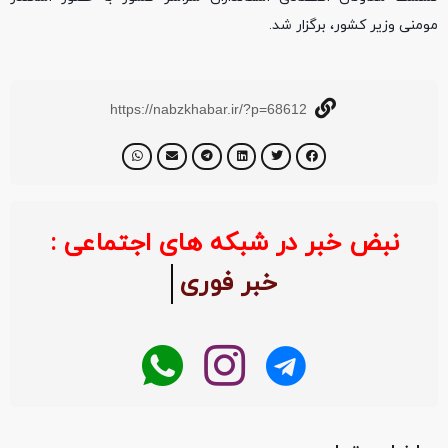
مومنی وزیر کشور، برگزار شد.
https://nabzkhabar.ir/?p=68612
نبض خبر در شبکه های اجتماعی :
خبر فو
اخبار مرتبط