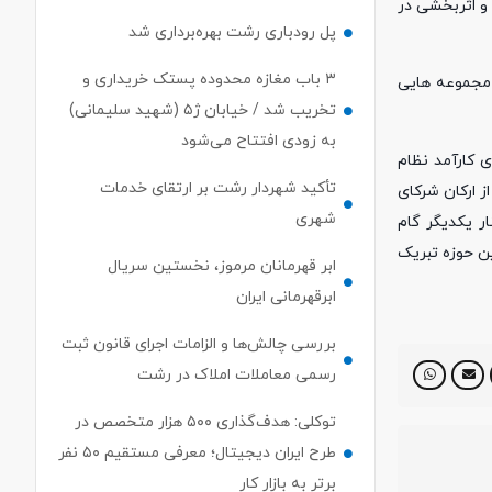
و اثربخشی در
پل رودباری رشت بهره‌برداری شد
۳ باب مغازه محدوده پستک خریداری و
 مجموعه هایی
تخریب شد / خیابان ژ۵ (شهید سلیمانی)
به زودی افتتاح می‌شود
ی کارآمد نظام
تأکید شهردار رشت بر ارتقای خدمات
ز ارکان شرکای
شهری
ر یکدیگر گام
ین حوزه تبریک
ابر قهرمانان مرموز، نخستین سریال
ابرقهرمانی ایران
بررسی چالش‌ها و الزامات اجرای قانون ثبت
رسمی معاملات املاک در رشت
توکلی: هدف‌گذاری ۵۰۰ هزار متخصص در
طرح ایران دیجیتال؛ معرفی مستقیم ۵۰ نفر
برتر به بازار کار