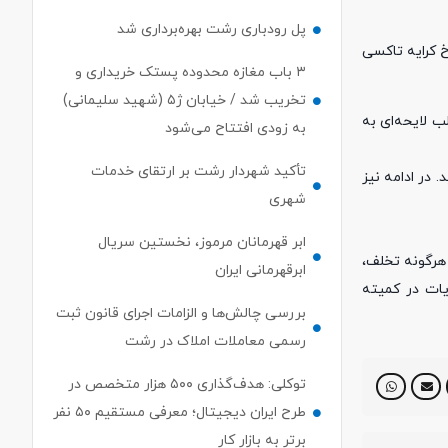
پل رودباری رشت بهره‌برداری شد
 مدیریت حمل و نقل بار و مسافر شهرداری رشت از افزایش ۴۱/۶ درصدی نرخ کرایه تاکسی
۳ باب مغازه محدوده پستک خریداری و
تخریب شد / خیابان ژ۵ (شهید سلیمانی)
 لایحه‌ای به
به زودی افتتاح می‌شود
تأکید شهردار رشت بر ارتقای خدمات
 در ادامه نیز
شهری
ابر قهرمانان مرموز، نخستین سریال
هرگونه تخلف،
ابرقهرمانی ایران
ند. این شکایات در کمیته
بررسی چالش‌ها و الزامات اجرای قانون ثبت
رسمی معاملات املاک در رشت
توکلی: هدف‌گذاری ۵۰۰ هزار متخصص در
طرح ایران دیجیتال؛ معرفی مستقیم ۵۰ نفر
برتر به بازار کار