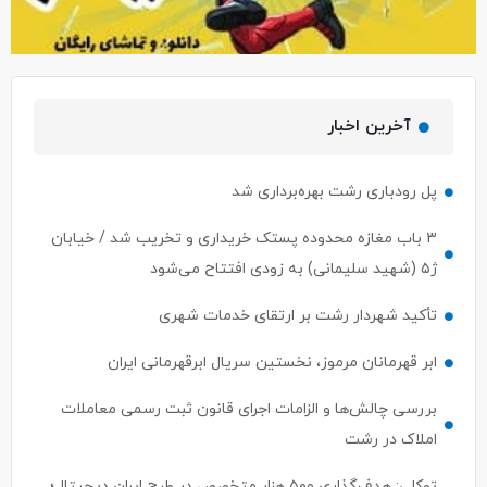
آخرین اخبار
پل رودباری رشت بهره‌برداری شد
۳ باب مغازه محدوده پستک خریداری و تخریب شد / خیابان
ژ۵ (شهید سلیمانی) به زودی افتتاح می‌شود
تأکید شهردار رشت بر ارتقای خدمات شهری
ابر قهرمانان مرموز، نخستین سریال ابرقهرمانی ایران
بررسی چالش‌ها و الزامات اجرای قانون ثبت رسمی معاملات
املاک در رشت
توکلی: هدف‌گذاری ۵۰۰ هزار متخصص در طرح ایران دیجیتال؛