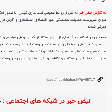
به گزارش نبض خبر
به نقل از روابط عمومی استانداری گیلان؛ با صدور ا
عنوان سرپرست معاونت هماهنگی امور اقتصادی استانداری و “آرش فر
معرفی شدند.
همچنین در احکام جداگانه ای از سوی استاندار گیلان و طی مراسمی؛ “
عمومی، “محمدعلی ویشکایی” در سمت سرپرست اداره کل مدیریت بحران،
سمت سرپرست دفتر سیاسی، انتخابات و تقسیمات کشوری، “محمد حیدر
سرپرست دفتر امور روستایی و “کاظم یوسفی رامندی” بعنوان سرپرست دف
https://nabzkhabar.ir/?p=65717
نبض خبر در شبکه های اجتماعی :
خ