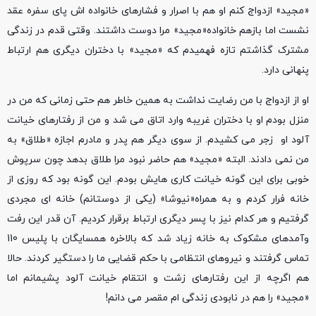
«مجید» ازدواج کنم او هم با اصرار و فشارهای خانواده اش پای سفره عقد
نشست اما بازهم خانواده«مجید» مرا دوست داشتند. وقتی قدم در زندگی
مشترک گذاشتم تازه فهمیدم که «مجید» با دختران دیگری هم ارتباط
پنهانی دارد.
او از ازدواج با من رضایت نداشت به همین خاطر هم حتی زمانی که من در
منزل بودم او با دختران غریبه وارد اتاق می شد و من از رفتارهای خیانت
آلود او زجر می کشیدم. از سوی دیگر هم پدر و مادرم اجازه «طلاق» به
من نمی دادند. البته «مجید» هم حاضر نبود مرا طلاق بدهد چون سرپوش
خوبی برای این گونه خیانت کاری هایش بودم. این گونه بود که روزی از
خانه فرار کردم و به همراه«نیوشا» (یکی از دوستانم) خانه ای مجردی
گرفتیم و هر کدام نیز با پسر دیگری ارتباط برقرار کردیم. آن قدر این رفت
وآمدهای مشکوک به خانه زیاد شد که بالاخره همسایگان با پلیس 110
تماس گرفتند و نیروهای انتظامی با حکم قضایی ما را دستگیر کردند. حالا
هم اگرچه از این رفتارهای زشت و انتقام خیانت آلود پشیمانم اما
«مجید» را هم در نابودی زندگی ام مقصر می دانم!