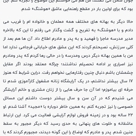
جوان سخن می گفتند، من هم می خواستم این موضوع را تجربه کنم. این
بود که برای اولین بار در مقطع راهنمایی عاشق «هوشنگ» شدم.
حالا دیگر به بهانه های مختلف همه معلمان و خانواده ام را فریب می
دادم و با «هوشنگ» به تفریح و گشت وگذار می رفتم تا این که بالاخره
مدیر مدرسه ماجرا را فهمید و به پدر و مادرم اطلاع داد. آن ها هم بعد از
کلی سرزنش، نصیحتم کردند که این عشق های خیابانی فرجامی ندارد اما
من با همین بهانه دیگر درس ومدرسه را در حالی رها کردم که پدر ومادرم
نیز اصراری بر ادامه تحصیلم نداشتند؛ چراکه معتقد بودند اگر مقابل
چشمشان باشم دنبال چنین رفتارهایی نخواهم رفت. دراین شرایط که هنوز
17 سال بیشتر نداشتم، در یک آرایشگاه زنانه مشغول کارآموزی شدم تا
حرفه ای بیاموزم؛ اما آن جا حرف هایی را از زنان مشتری و خانم آرایشگر
می شنیدم که در آن سن و سال بیشتر دوست داشتم این مسائل
خصوصی را نیز تجربه کنم. به همین خاطر دوباره با «مجید» آشنا شدم .او
22 ساله بود و در زمینه فروش لوازم آرایشی فعالیت می کرد. این ارتباط
عاشقانه و خلوت های پنهانی به حدی رسید که دیگر مجبور به سقط
جنین شدم. پدر و مادرم که اوضاع را این گونه دیدند، مجبورم کردند که با