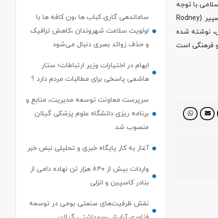
سلامی با توجه
ساماندهی گاری کباب ها ،ون کافه ها با
به خواست مردم و تاسی به سیره و رفتار امام راحل و رهبر معظم انقلاب می‌توانیم آینده‌ای روشن‌تر را رقم بزنیم و همانگونه که رادنی شکسپیر (Rodney
اولویت سلامت شهروندان ،کاهش ترافیک
طاب به جوانان غربی، نوشته شده
و حذف زوائد بصری دنبال می‌شود
 و فرهنگی است
ابهام در اختیارات وزیر ارتباطات؛ ستار
هاشمی پاسخی برای مطالبات مردم دارد ؟
سرپرست معاونت توسعه مدیریت، منابع و
برنامه ریزی دانشگاه علوم پزشکی گیلان
منصوب شد
آغاز به کار پایگاه خبری و تحلیلی نبض خبر
واردات بیش از ۸۴۰ هزار تن نهاده دامی از
بنادر كاسپین و انزلی
نقش ظرفیت‌های صنعتی بومی در توسعه
فناوری آرایشی–بهداشتی گیلان