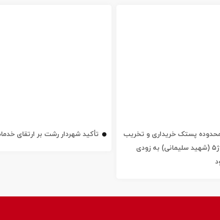
ه محدوده پستک خریداری و تخریب
تأکید شهردار رشت بر ارتقای خدم
شد / خیابان ژ۵ (شهید سلیمانی) به زودی
د