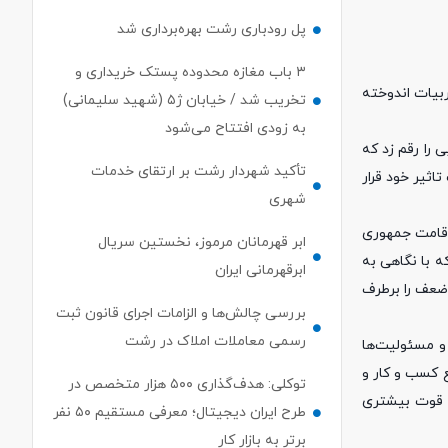
پل رودباری رشت بهره‌برداری شد
۳ باب مغازه محدوده پستک خریداری و
ربیات اندوخته
تخریب شد / خیابان ژ۵ (شهید سلیمانی)
به زودی افتتاح می‌شود
 را رقم زد که
تأکید شهردار رشت بر ارتقای خدمات
اثیر خود قرار
شهری
ر قامت جمهوری
ابر قهرمانان مرموز، نخستین سریال
 با نگاهی به
ابرقهرمانی ایران
 ضعف را برطرف
بررسی چالش‌ها و الزامات اجرای قانون ثبت
رسمی معاملات املاک در رشت
 و مسئولیت‌ها
ع کسب و کار و
توکلی: هدف‌گذاری ۵۰۰ هزار متخصص در
ا قوت بیشتری
طرح ایران دیجیتال؛ معرفی مستقیم ۵۰ نفر
برتر به بازار کار