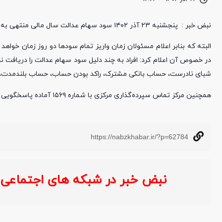
نبض خبر : پنجشنبه ۲۳ آذر ۱۴۰۲ سود سهام عدالت سال مالی منتهی به ۲۹ اسفندماه ۱۴۰۱ به حساب بیش از ۴۳ میلیون سهامدار واریز شد.
البته که بنابر اعلام مسئولان زمان واریز تمام سود‌ها دو روز زمان خوا
در خصوص آن اعلام کرد: افراد به چند دلیل سود سهام عدالت را دریافت 
شبای نادرست، حساب بانکی مشترک، راکد بودن حساب، حساب بلندمدت، 
همچنین مرکز تماس سپرده‌گذاری مرکزی با شماره ۱۵۶۹ آماده پاسخگویی به سوالات سهامداران است.
https://nabzkhabar.ir/?p=62784
نبض خبر در شبکه های اجتماعی :
خ